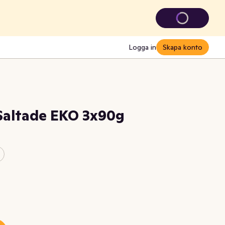
Logga in
Skapa konto
Saltade EKO 3x90g