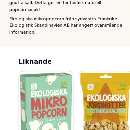
gnutta salt. Detta ger en fantastisk naturell 
popcornsmak!
Ekologiska mikropopcorn från sydvästra Frankrike. 
Ekologistik Skandinavien AB har angett ovanstående
Majsen kommer från ekologiska odlingar i regionen. 
information.
Ekologisk och RSPO-certifierad palmolja. Och så en 
gnutta salt. Detta ger en fantastisk naturell 
popcornsmak!
Liknande