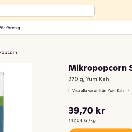
För företag
Popcorn
Mikropopcorn 
270 g, Yum Kah
Visa alla varor från Yum Kah
Styckpris: 147,04 kr /kg
39,70 kr
Nuvarande pris är: 39,70 kr
147,04 kr /kg