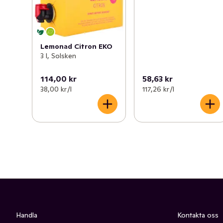
Lemonad Citron EKO
3 l, Solsken
114,00 kr
58,63 kr
38,00 kr /l
117,26 kr /l
Handla
Kontakta oss