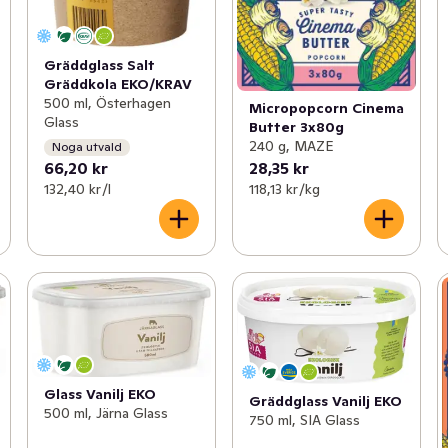
Gräddglass Salt
Gräddkola EKO/KRAV
500 ml, Österhagen
Micropopcorn Cinema
Glass
Butter 3x80g
240 g, MAZE
Noga utvald
66,20 kr
28,35 kr
132,40 kr /l
118,13 kr /kg
Glass Vanilj EKO
Gräddglass Vanilj EKO
500 ml, Järna Glass
750 ml, SIA Glass