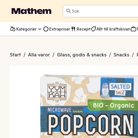
Sök
Kategorier
Extrapriser
Recept
Allt till kräftskivan
n Saltade EKO 3x90g
Start
/
Alla varor
/
Glass, godis & snacks
/
Snacks
/