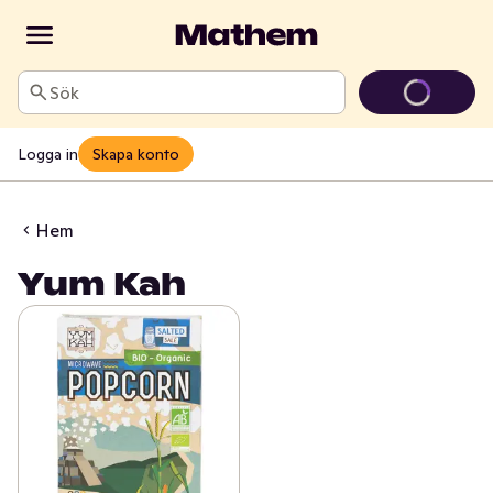
Sök
Logga in
Skapa konto
Hem
Yum Kah