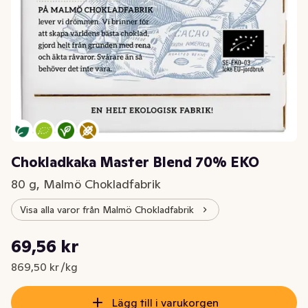
Chokladkaka Master Blend 70% EKO
80 g, Malmö Chokladfabrik
Visa alla varor från Malmö Chokladfabrik
Styckpris: 869,50 kr /kg
69,56 kr
Nuvarande pris är: 69,56 kr
869,50 kr /kg
Lägg till i varukorgen