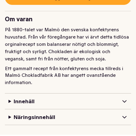
Om varan
På 1880-talet var Malmö den svenska konfektyrens 
huvustad. Från vår föregångare har vi ärvt detta tidlösa 
orginalrecept som balanserar nötigt och blommigt, 
fruktigt och syrligt. Chokladen är ekologisk och 
vegansk, samt fri från nötter, gluten och soja.
Ett gammalt recept från konfektyrens mecka tillreds i 
Malmö Chokladfabrik AB har angett ovanstående
våra egna maskiner för en mästerlig balansakt mellan 
information.
nötigt och blommigt, fruktigt och syrligt.
Innehåll
Näringsinnehåll