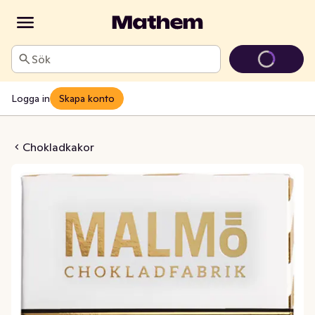
Sök
Logga in
Skapa konto
aster Blend 70% EKO
Chokladkakor