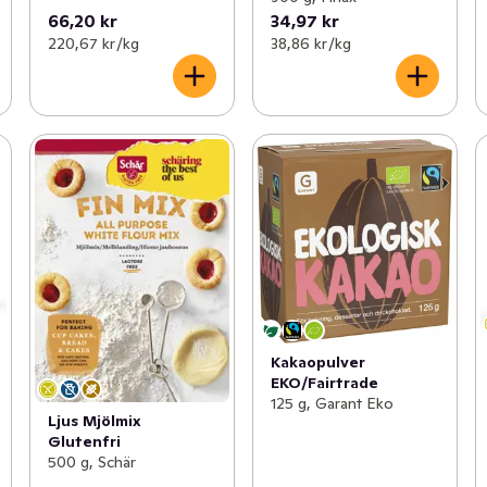
66,20 kr
34,97 kr
220,67 kr /kg
38,86 kr /kg
Kakaopulver
EKO/Fairtrade
125 g, Garant Eko
Ljus Mjölmix
Glutenfri
500 g, Schär