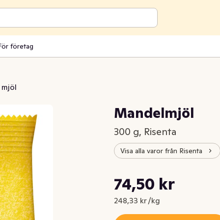
För företag
 mjöl
Mandelmjöl
300 g, Risenta
Visa alla varor från Risenta
Styckpris: 248,33 kr /kg
74,50 kr
Nuvarande pris är: 74,50 kr
248,33 kr /kg