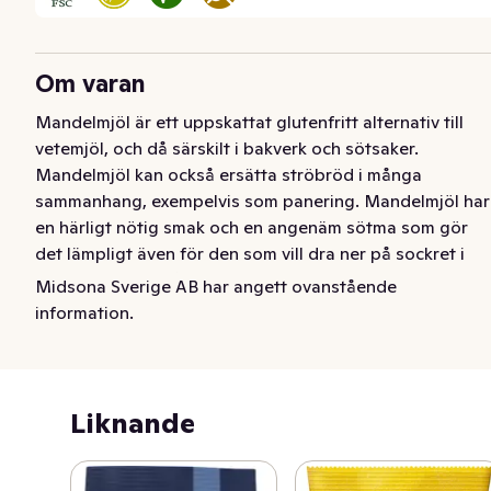
Om varan
Mandelmjöl är ett uppskattat glutenfritt alternativ till 
vetemjöl, och då särskilt i bakverk och sötsaker. 
Mandelmjöl kan också ersätta ströbröd i många 
sammanhang, exempelvis som panering. Mandelmjöl har 
en härligt nötig smak och en angenäm sötma som gör 
det lämpligt även för den som vill dra ner på sockret i 
tex födelsedagstårtan. Mandelmjöl framställs av 
Midsona Sverige AB har angett ovanstående
blancherade och malda mandlar med naturligt högt 
information.
innehåll av nyttiga fetter. Mandelmjöl är dessutom 
naturligt rikt på fiber, E-vitamin och mineraler.
Liknande