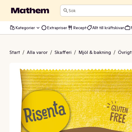
Sök
Kategorier
Extrapriser
Recept
Allt till kräftskivan
andelmjöl
Start
/
Alla varor
/
Skafferi
/
Mjöl & bakning
/
Övrigt