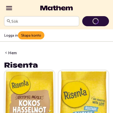
Sök
Logga in
Skapa konto
Hem
Risenta