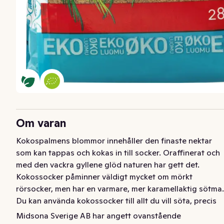
Om varan
Kokospalmens blommor innehåller den finaste nektar 
som kan tappas och kokas in till socker. Oraffinerat och 
med den vackra gyllene glöd naturen har gett det. 
Kokossocker påminner väldigt mycket om mörkt 
rörsocker, men har en varmare, mer karamellaktig sötma. 
Du kan använda kokossocker till allt du vill söta, precis 
som du använder socker.
Midsona Sverige AB har angett ovanstående