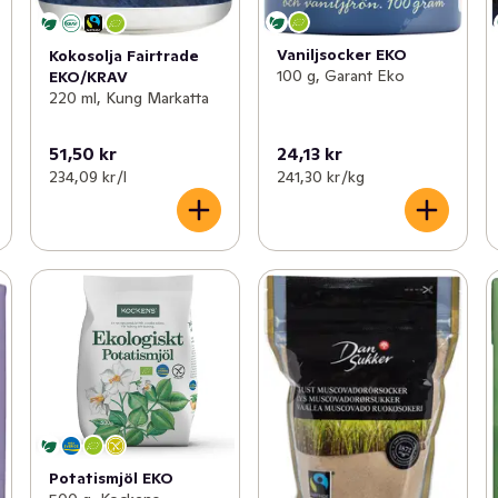
Vaniljsocker EKO
Kokosolja Fairtrade
100 g, Garant Eko
EKO/KRAV
220 ml, Kung Markatta
51,50 kr
24,13 kr
234,09 kr /l
241,30 kr /kg
Potatismjöl EKO