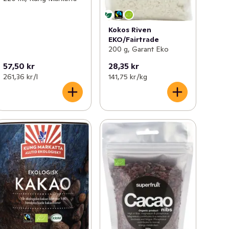
Kokos Riven
EKO/Fairtrade
200 g, Garant Eko
57,50 kr
28,35 kr
261,36 kr /l
141,75 kr /kg