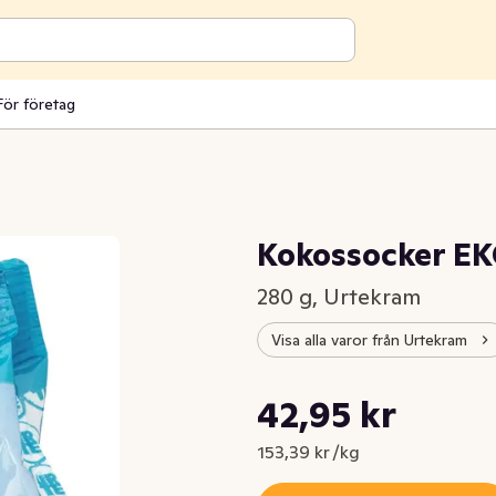
För företag
Kokossocker E
280 g, Urtekram
Visa alla varor från Urtekram
Styckpris: 153,39 kr /kg
42,95 kr
Nuvarande pris är: 42,95 kr
153,39 kr /kg