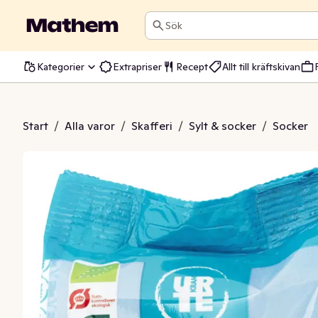
Sök
Kategorier
Extrapriser
Recept
Allt till kräftskivan
ossocker EKO
Start
/
Alla varor
/
Skafferi
/
Sylt & socker
/
Socker