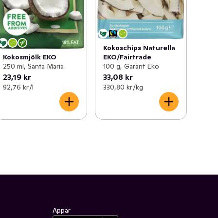
Kokoschips Naturella
EKO/Fairtrade
Kokosmjölk EKO
100 g, Garant Eko
250 ml, Santa Maria
23,19 kr
33,08 kr
92,76 kr /l
330,80 kr /kg
Appar