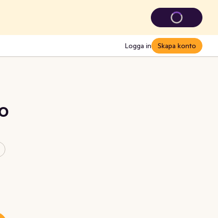
Logga in
Skapa konto
KO