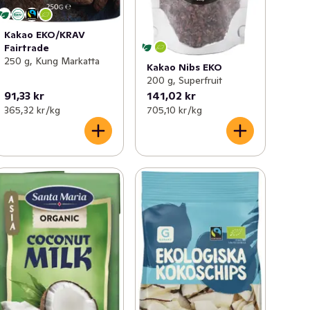
Kakao EKO/KRAV
Fairtrade
250 g, Kung Markatta
Kakao Nibs EKO
200 g, Superfruit
91,33 kr
141,02 kr
365,32 kr /kg
705,10 kr /kg