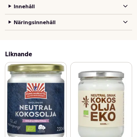
laga med Kung Markattas ekologiska virgin kokosolja. 
Innehåll
Ett utmärkt veganskt och nyttigare alternativ till fett. 
Kokosolja blir flytande över 25 °C
Näringsinnehåll
Liknande