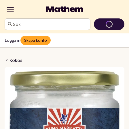
Sök
Logga in
Skapa konto
airtrade EKO/KRAV
Kokos