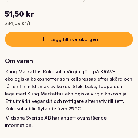
Styckpris: 234,09 kr /l
51,50 kr
Nuvarande pris är: 51,50 kr
234,09 kr /l
Lägg till i varukorgen
Om varan
Kung Markattas Kokosolja Virgin görs på KRAV-
ekologiska kokosnötter som kallpressas efter skörd och 
får en fin mild smak av kokos. Stek, baka, toppa och 
laga med Kung Markattas ekologiska virgin kokosolja. 
Ett utmärkt veganskt och nyttigare alternativ till fett. 
Kokosolja blir flytande över 25 °C
Midsona Sverige AB har angett ovanstående
Kung Markattas Kokosolja Virgin görs på KRAV-
information.
ekologiska kokosnötter som kallpressas efter skörd och 
får en fin mild smak av kokos. Stek, baka, toppa och 