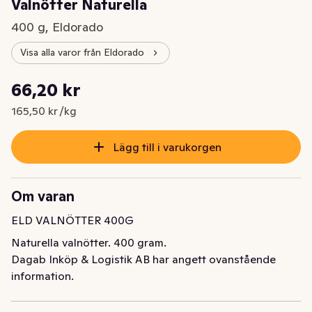
Valnötter Naturella
400 g, Eldorado
Visa alla varor från Eldorado
Styckpris: 165,50 kr /kg
66,20 kr
Nuvarande pris är: 66,20 kr
165,50 kr /kg
Lägg till i varukorgen
Om varan
ELD VALNÖTTER 400G
Naturella valnötter. 400 gram.
Dagab Inköp & Logistik AB har angett ovanstående
information.