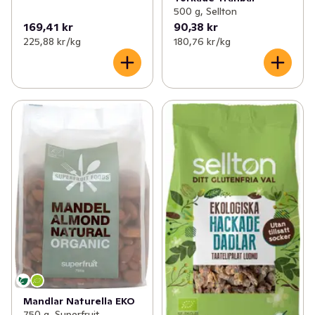
500 g, Sellton
169,41 kr
90,38 kr
225,88 kr /kg
180,76 kr /kg
Mandlar Naturella EKO
750 g, Superfruit