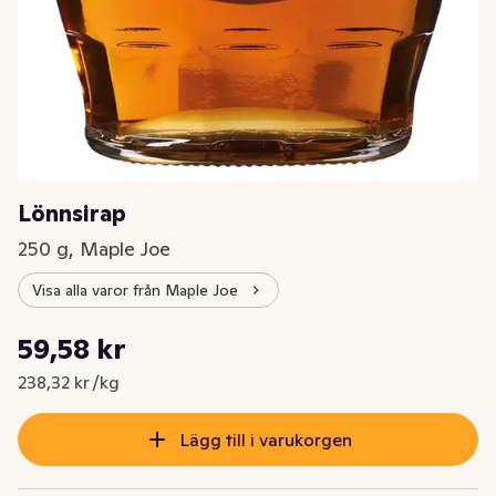
Lönnsirap
250 g, Maple Joe
Visa alla varor från Maple Joe
Styckpris: 238,32 kr /kg
59,58 kr
Nuvarande pris är: 59,58 kr
238,32 kr /kg
Lägg till i varukorgen