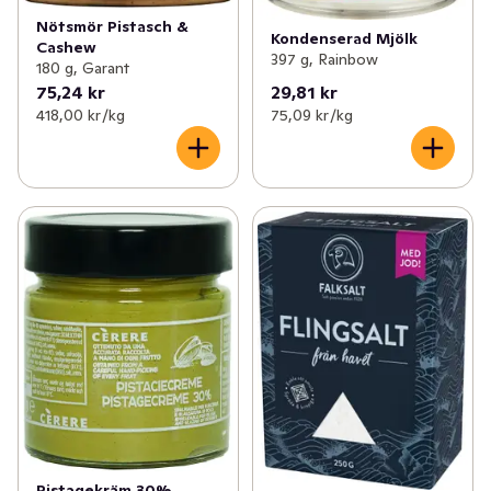
Nötsmör Pistasch &
Kondenserad Mjölk
Cashew
397 g, Rainbow
180 g, Garant
75,24 kr
29,81 kr
418,00 kr /kg
75,09 kr /kg
Pistagekräm 30%