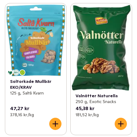
Soltorkade Mullbär
EKO/KRAV
125 g, Saltå Kvarn
Valnötter Naturella
250 g, Exotic Snacks
47,27 kr
45,38 kr
378,16 kr /kg
181,52 kr /kg