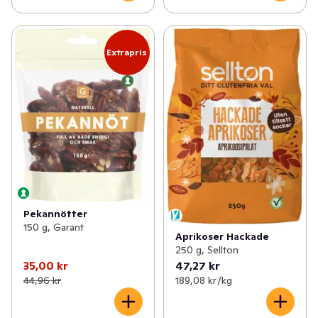
Extrapris
Pekannötter
150 g, Garant
Aprikoser Hackade
250 g, Sellton
35,00 kr
47,27 kr
44,96 kr
189,08 kr /kg