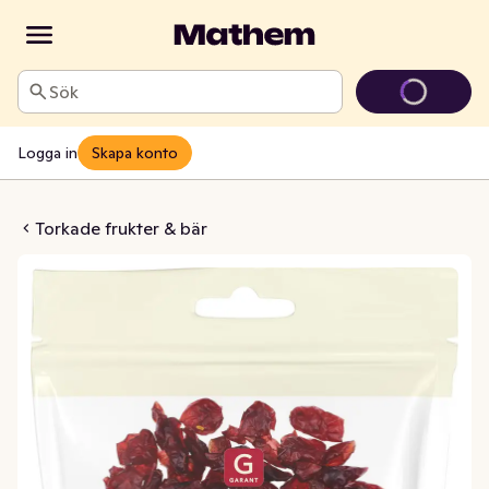
Sök
Logga in
Skapa konto
bär Torkade
Torkade frukter & bär