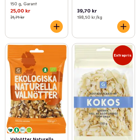
150 g, Garant
25,00 kr
39,70 kr
31,71 kr
198,50 kr /kg
Extrapris
Valnötter Naturella