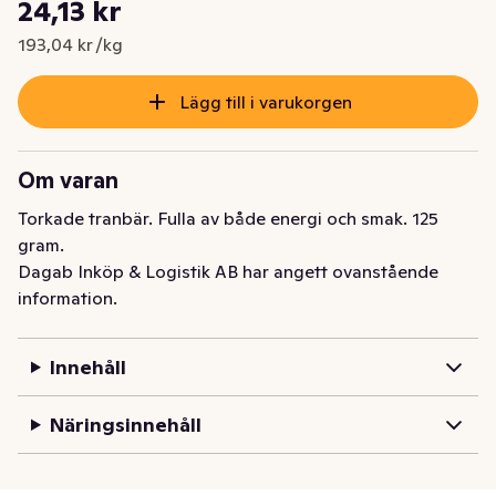
Styckpris: 193,04 kr /kg
24,13 kr
Nuvarande pris är: 24,13 kr
193,04 kr /kg
Lägg till i varukorgen
Om varan
Torkade tranbär. Fulla av både energi och smak. 125 
gram.
Dagab Inköp & Logistik AB har angett ovanstående
information.
Innehåll
Näringsinnehåll