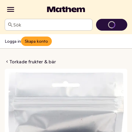
Sök
Logga in
Skapa konto
är Torkade
Torkade frukter & bär