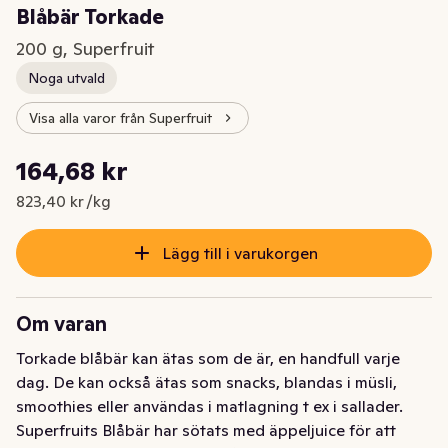
Blåbär Torkade
200 g, Superfruit
Noga utvald
Visa alla varor från Superfruit
Styckpris: 823,40 kr /kg
164,68 kr
Nuvarande pris är: 164,68 kr
823,40 kr /kg
Lägg till i varukorgen
Om varan
Torkade blåbär kan ätas som de är, en handfull varje 
dag. De kan också ätas som snacks, blandas i müsli, 
smoothies eller användas i matlagning t ex i sallader. 
Superfruits Blåbär har sötats med äppeljuice för att 