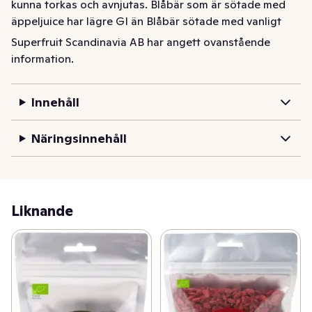
kunna torkas och avnjutas. Blåbär som är sötade med 
äppeljuice har lägre GI än Blåbär sötade med vanligt 
socker.
Superfruit Scandinavia AB har angett ovanstående
information.
Torkade blåbär kan ätas som de är, en handfull varje 
dag. De kan också ätas som snacks, blandas i müsli, 
smoothies eller användas i matlagning t ex i sallader. 
Innehåll
Sötade med äppeljuice istället för socker.

Näringsinnehåll
Järn har en roll i celldelningsprocessen. Det är viktigt 
med en mångsidig och balanserad kost samt hälsosam 
livsstil.
Liknande