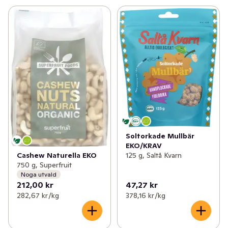
Soltorkade Mullbär
EKO/KRAV
125 g, Saltå Kvarn
Cashew Naturella EKO
750 g, Superfruit
Noga utvald
212,00 kr
47,27 kr
282,67 kr /kg
378,16 kr /kg