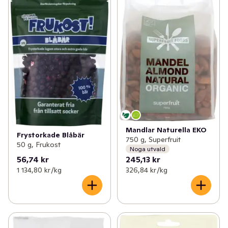
Mandlar Naturella EKO
Frystorkade Blåbär
750 g, Superfruit
50 g, Frukost
Noga utvald
56,74 kr
245,13 kr
1 134,80 kr /kg
326,84 kr /kg