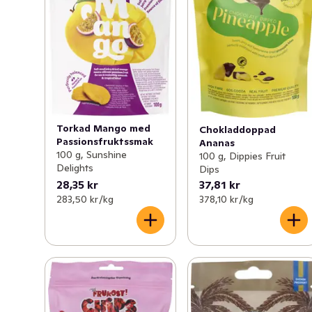
Torkad Mango med
Chokladdoppad
Passionsfruktssmak
Ananas
100 g, Sunshine
100 g, Dippies Fruit
Delights
Dips
28,35 kr
37,81 kr
283,50 kr /kg
378,10 kr /kg