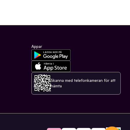
Appar
Skanna med telefonkameran för att
hämta