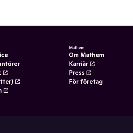
Mathem
ice
Om Mathem
antörer
Karriär
k
Press
tter)
För företag
m