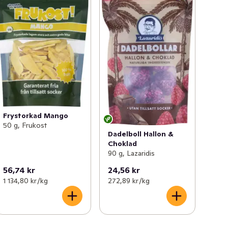
Frystorkad Mango
50 g, Frukost
Dadelboll Hallon &
Choklad
90 g, Lazaridis
56,74 kr
24,56 kr
1 134,80 kr /kg
272,89 kr /kg