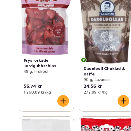
Frystorkade
Jordgubbschips
Dadelboll Choklad &
45 g, Frukost
Kaffe
90 g, Lazaridis
56,74 kr
24,56 kr
1 260,89 kr /kg
272,89 kr /kg