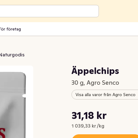
För företag
Naturgodis
Äppelchips
30 g, Agro Senco
Visa alla varor från Agro Senco
Styckpris: 1 039,33 kr /kg
31,18 kr
Nuvarande pris är: 31,18 kr
1 039,33 kr /kg