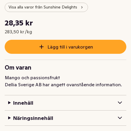
Visa alla varor från Sunshine Delights
Styckpris: 283,50 kr /kg
28,35 kr
Nuvarande pris är: 28,35 kr
283,50 kr /kg
Lägg till i varukorgen
Om varan
Mango och passionsfrukt
Dellia Sverige AB har angett ovanstående information.
Innehåll
Näringsinnehåll