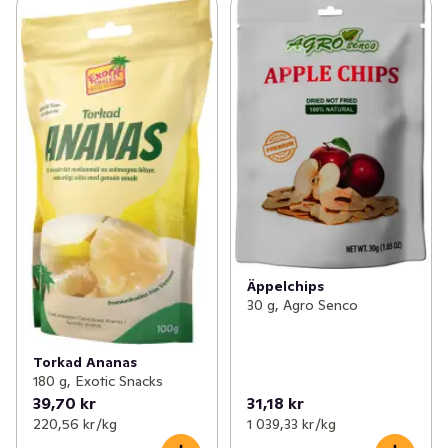
Äppelchips
30 g, Agro Senco
Torkad Ananas
180 g, Exotic Snacks
39,70 kr
31,18 kr
220,56 kr /kg
1 039,33 kr /kg