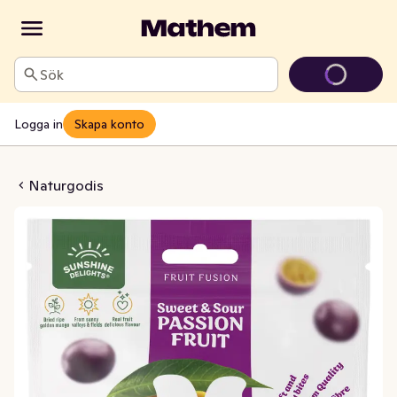
Sök
Logga in
Skapa konto
ed Passionsfruktssmak
Naturgodis