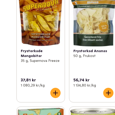
Frystorkad Ananas
Frystorkade
50 g, Frukost
Mangobitar
35 g, Supernova Freeze
37,81 kr
56,74 kr
1 080,29 kr /kg
1 134,80 kr /kg