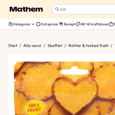
Sök
Kategorier
Extrapriser
Recept
Allt till kräftskivan
kade Ananasbitar
Start
/
Alla varor
/
Skafferi
/
Nötter & torkad frukt
/