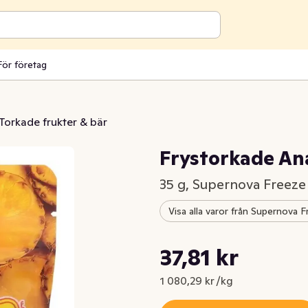
För företag
Torkade frukter & bär
Frystorkade An
35 g, Supernova Freeze
Visa alla varor från Supernova 
Styckpris: 1 080,29 kr /kg
37,81 kr
Nuvarande pris är: 37,81 kr
1 080,29 kr /kg