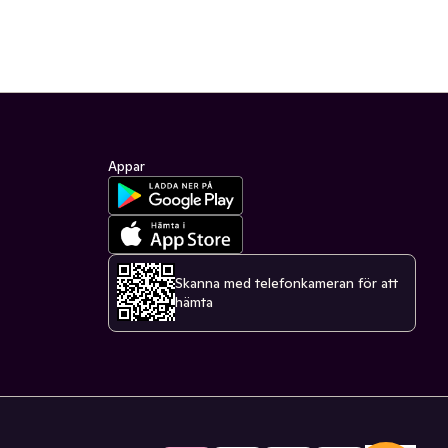
Appar
Skanna med telefonkameran för att
hämta