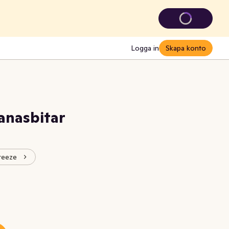
Logga in
Skapa konto
anasbitar
Freeze