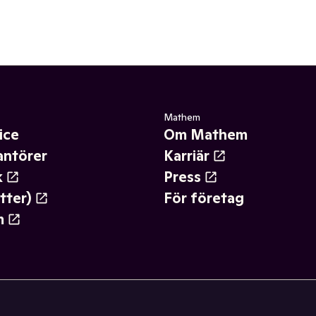
Mathem
ice
Om Mathem
antörer
Karriär
k
Press
tter)
För företag
m