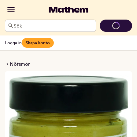
Sök
Logga in
Skapa konto
agekräm 30%
Nötsmör