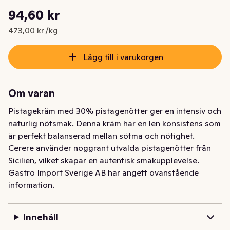
Styckpris: 473,00 kr /kg
94,60 kr
Nuvarande pris är: 94,60 kr
473,00 kr /kg
Lägg till i varukorgen
Om varan
Pistagekräm med 30% pistagenötter ger en intensiv och 
naturlig nötsmak. Denna kräm har en len konsistens som 
är perfekt balanserad mellan sötma och nötighet. 
Cerere använder noggrant utvalda pistagenötter från 
Sicilien, vilket skapar en autentisk smakupplevelse.
Gastro Import Sverige AB har angett ovanstående
information.
Innehåll