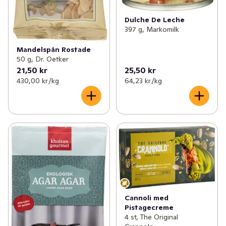
Dulche De Leche
397 g, Markomilk
Mandelspån Rostade
50 g, Dr. Oetker
21,50 kr
25,50 kr
430,00 kr /kg
64,23 kr /kg
Cannoli med
Pistagecreme
4 st, The Original