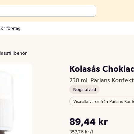
För företag
lasstillbehör
Kolasås Chokla
250 ml, Pärlans Konfekt
Noga utvald
Visa alla varor från Pärlans Konf
Styckpris: 357,76 kr /l
89,44 kr
Nuvarande pris är: 89,44 kr
357,76 kr /l