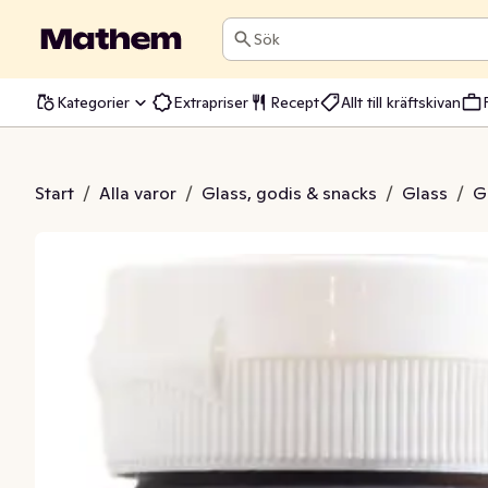
Sök
Kategorier
Extrapriser
Recept
Allt till kräftskivan
asås Choklad
Start
/
Alla varor
/
Glass, godis & snacks
/
Glass
/
G