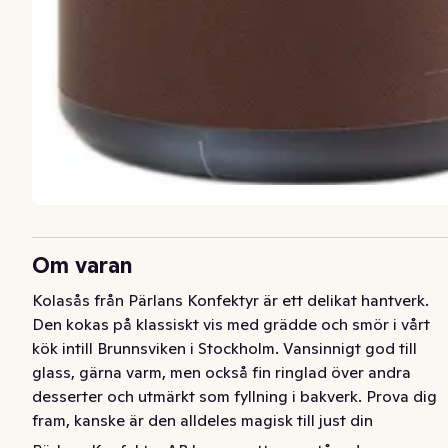
Om varan
Kolasås från Pärlans Konfektyr är ett delikat hantverk. 
Den kokas på klassiskt vis med grädde och smör i vårt 
kök intill Brunnsviken i Stockholm. Vansinnigt god till 
glass, gärna varm, men också fin ringlad över andra 
desserter och utmärkt som fyllning i bakverk. Prova dig 
fram, kanske är den alldeles magisk till just din 
favoritdessert. Eller, för all del, varför inte skopa in den i 