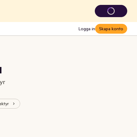
Logga in
Skapa konto
d
yr
ektyr