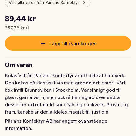
Visa alla varor från Pärlans Konfektyr
Styckpris: 357,76 kr /l
89,44 kr
Nuvarande pris är: 89,44 kr
357,76 kr /l
Lägg till i varukorgen
Om varan
Kolasås från Pärlans Konfektyr är ett delikat hantverk. 
Den kokas på klassiskt vis med grädde och smör i vårt 
kök intill Brunnsviken i Stockholm. Vansinnigt god till 
glass, gärna varm, men också fin ringlad över andra 
desserter och utmärkt som fyllning i bakverk. Prova dig 
fram, kanske är den alldeles magisk till just din 
favoritdessert. Eller, för all del, varför inte skopa in den i 
Pärlans Konfektyr AB har angett ovanstående
munnen precis som den är!
information.