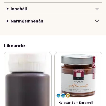
Kolasås med salt karamell. Kokas på klassiskt vis med 
svenskt smör, grädde och socker, ett delikat hantverk. 
Innehåll
Underbart gott som topping på glass och andra 
desserter. Öppnad flaska förvaras i kyl.
Näringsinnehåll
Liknande
Kolasås Salt Karamell