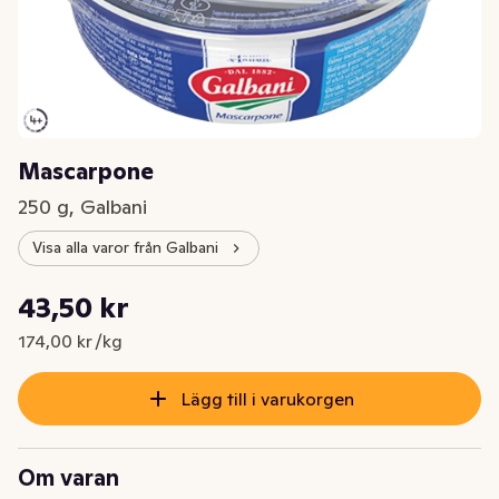
Mascarpone
250 g, Galbani
Visa alla varor från Galbani
Styckpris: 174,00 kr /kg
43,50 kr
Nuvarande pris är: 43,50 kr
174,00 kr /kg
Lägg till i varukorgen
Om varan