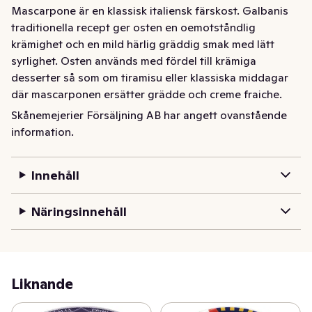
Mascarpone är en klassisk italiensk färskost. Galbanis 
traditionella recept ger osten en oemotståndlig 
krämighet och en mild härlig gräddig smak med lätt 
syrlighet. Osten används med fördel till krämiga 
desserter så som om tiramisu eller klassiska middagar 
där mascarponen ersätter grädde och creme fraiche.
Skånemejerier Försäljning AB har angett ovanstående
Mascarpone är en klassisk italiensk färskost. Galbanis 
information.
traditionella recept ger osten en oemotståndlig 
krämighet och en mild härlig gräddig smak med lätt 
syrlighet.  Osten används med fördel till krämiga 
Innehåll
desserter så som om tiramisu eller klassiska middagar 
där mascarponen ersätter grädde och creme fraiche.
Näringsinnehåll
Liknande