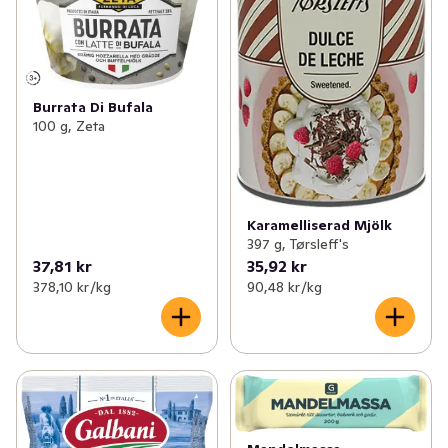
Burrata Di Bufala
100 g, Zeta
Karamelliserad Mjölk
397 g, Tørsleff's
37,81 kr
35,92 kr
378,10 kr /kg
90,48 kr /kg