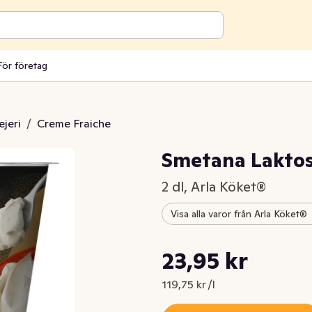
För företag
jeri
/
Creme Fraiche
Smetana Laktos
2 dl, Arla Köket®
Visa alla varor från Arla Köket®
Styckpris: 119,75 kr /l
23,95 kr
Nuvarande pris är: 23,95 kr
119,75 kr /l