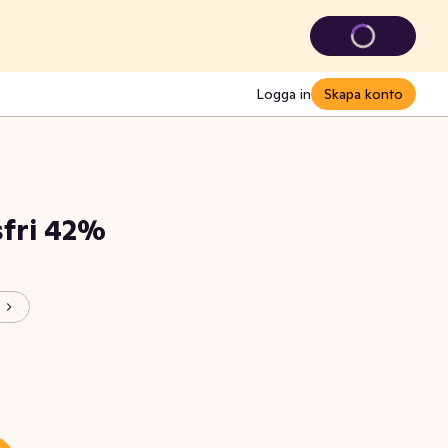
Logga in
Skapa konto
fri 42%