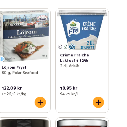
Crème Fraiche
Laktosfri 32%
2 dl, Arla®
Löjrom Fryst
80 g, Polar Seafood
122,09 kr
18,95 kr
1 526,13 kr /kg
94,75 kr /l