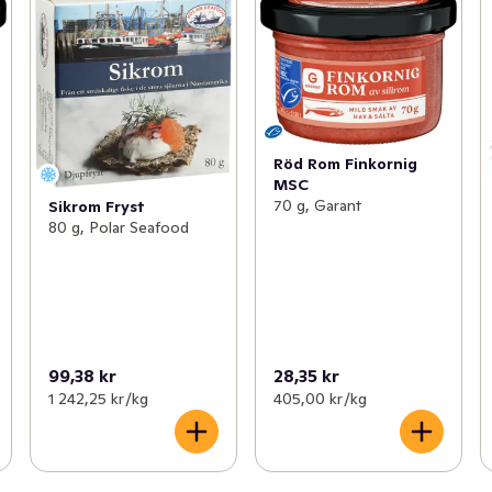
Röd Rom Finkornig
MSC
70 g, Garant
Sikrom Fryst
80 g, Polar Seafood
99,38 kr
28,35 kr
1 242,25 kr /kg
405,00 kr /kg