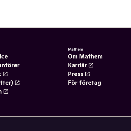
Mathem
ice
Om Mathem
antörer
Karriär
k
Press
tter)
För företag
m