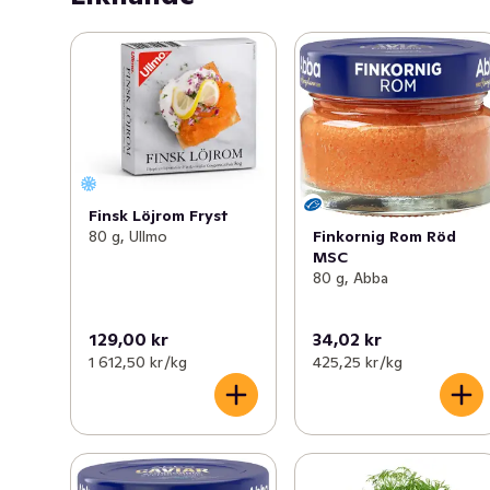
Smetana bidrar med en fyllig och rund karaktär som 
förhöjer smaker i mat och ger en lyxig känsla. Denna 
laktosfria gourmetgrädde passar som tillbehör till 
förrätter, grytor och soppor, i såser, dipper och röror 
såväl till desserter och som fyllning i bakverk. Smetana 
kan snabbt vispas upp till extra fast konsistens. 
Produkten är laktosfri.
Finsk Löjrom Fryst
Finkornig Rom Röd
80 g, Ullmo
MSC
80 g, Abba
129,00 kr
34,02 kr
1 612,50 kr /kg
425,25 kr /kg