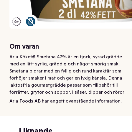
Om varan
Arla Köket® Smetana 42% är en tjock, syrad grädde 
med en lätt syrlig, gräddig och något smörig smak. 
Smetana bidrar med en fyllig och rund karaktär som 
förhöjer smaker i mat och ger en lyxig känsla. Denna 
laktosfria gourmetgrädde passar som tillbehör till 
förrätter, grytor och soppor, i såser, dipper och röror 
såväl till desserter och som fyllning i bakverk. Smetana 
Arla Foods AB har angett ovanstående information.
kan snabbt vispas upp till extra fast konsistens. 
Produkten är laktosfri.
Arla Köket® Smetana 42% är en tjock, syrad grädde 
Liknande
med en lätt syrlig, gräddig och något smörig smak. 