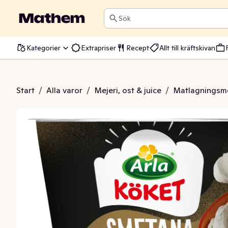
Sök
Kategorier
Extrapriser
Recept
Allt till kräftskivan
a Laktosfri 42%
Start
/
Alla varor
/
Mejeri, ost & juice
/
Matlagningsme