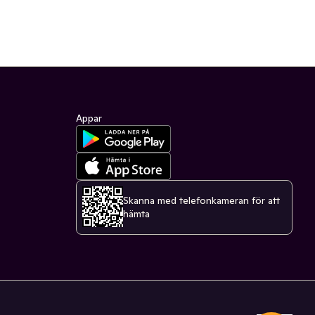
Appar
Skanna med telefonkameran för att
hämta