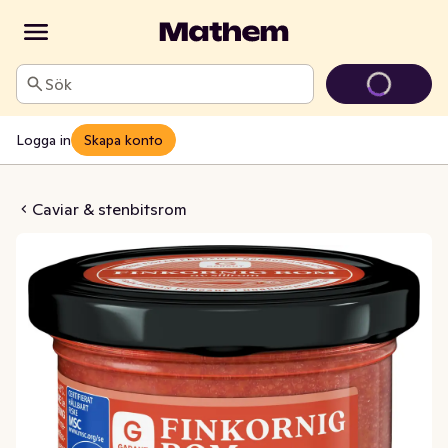
Sök
Logga in
Skapa konto
 Finkornig MSC
Caviar & stenbitsrom