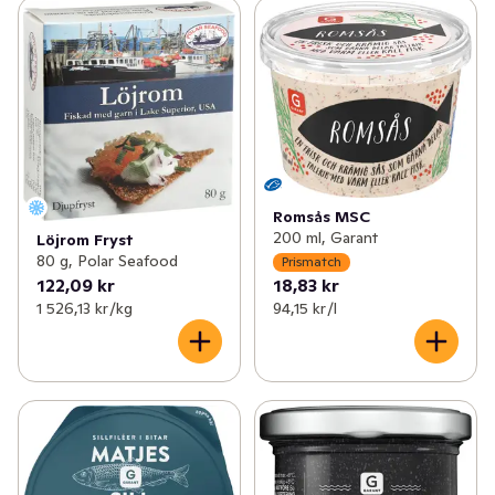
Romsås MSC
200 ml, Garant
Löjrom Fryst
80 g, Polar Seafood
Prismatch
122,09 kr
18,83 kr
1 526,13 kr /kg
94,15 kr /l