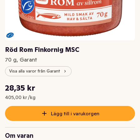
Röd Rom Finkornig MSC
70 g, Garant
Visa alla varor från Garant
Styckpris: 405,00 kr /kg
28,35 kr
Nuvarande pris är: 28,35 kr
405,00 kr /kg
Lägg till i varukorgen
Om varan