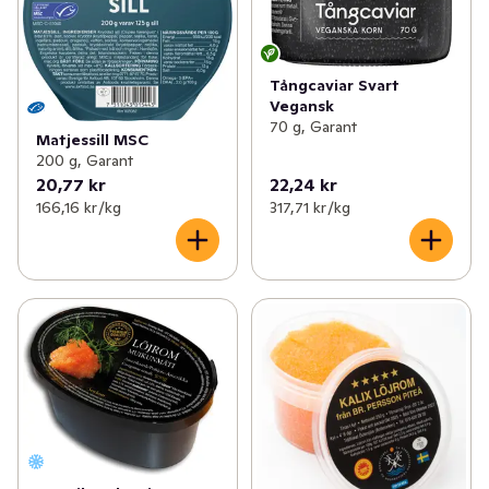
Tångcaviar Svart
Vegansk
70 g, Garant
Matjessill MSC
200 g, Garant
20,77 kr
22,24 kr
166,16 kr /kg
317,71 kr /kg