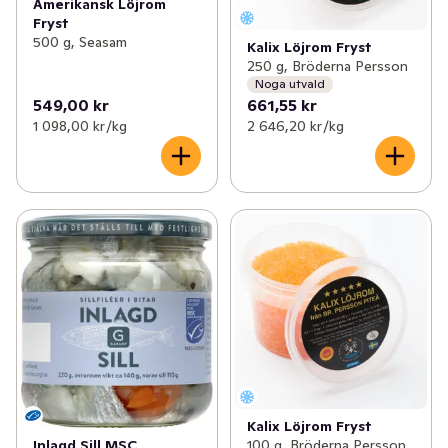
Amerikansk Löjrom
Fryst
500 g, Seasam
Kalix Löjrom Fryst
250 g, Bröderna Persson
Noga utvald
549,00 kr
661,55 kr
1 098,00 kr /kg
2 646,20 kr /kg
Kalix Löjrom Fryst
Inlagd Sill MSC
100 g, Bröderna Persson