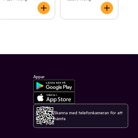
Appar
Skanna med telefonkameran för att
hämta