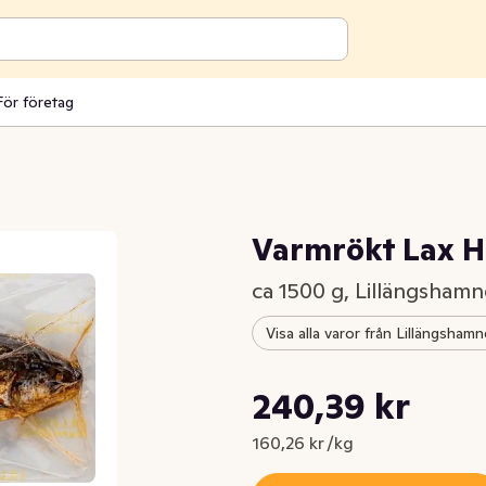
För företag
Varmrökt Lax H
ca 1500 g, Lillängsham
Visa alla varor från Lillängsham
Styckpris: 160,26 kr /kg
240,39 kr
Nuvarande pris är: 240,39 kr
160,26 kr /kg