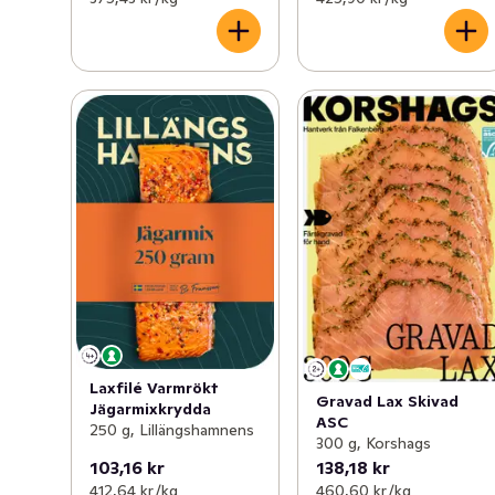
Laxfilé Varmrökt
Gravad Lax Skivad
Jägarmixkrydda
ASC
250 g, Lillängshamnens
300 g, Korshags
103,16 kr
138,18 kr
412,64 kr /kg
460,60 kr /kg