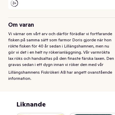
Om varan
Vi värnar om vårt arv och därför förädlar vi fortfarande 
fisken på samma sätt som farmor Doris gjorde när hon 
rökte fisken för 40 år sedan i Lillängshamnen, men nu 
gör vi det i en helt ny rökerianläggning. Vår varmrökta 
lax röks och handsaltas på den finaste färska laxen. Den 
gravas sedan i ett dygn innan vi röker den med vår 
hemliga spånblandning som farmor Doris tog fram. Det 
Lillängshamnens Fiskrökeri AB har angett ovanstående
unika med spånblandningen är att den ger laxen den 
information.
gyllene färgen och den mjuka röksmaken.
Lillängshamnens utvecklar hur Sverige äter LAX, Med 
snart 40 års erfarenhet i ryggen och tredje 
Liknande
generationen vid rodret – Andreas och Adam – ligger 
vårt fokus på att skapa nya produkter, smaker och sätt 