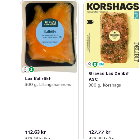
Gravad Lax Delibit
Lax Kallrökt
ASC
300 g, Lillängshamnens
300 g, Korshags
112,63 kr
127,77 kr
375,43 kr /kg
425,90 kr /kg