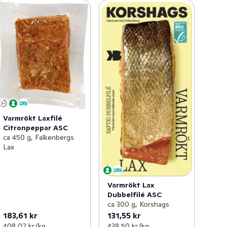
Varmrökt Laxfilé
Citronpeppar ASC
ca 450 g, Falkenbergs
Lax
Varmrökt Lax
Dubbelfilé ASC
ca 300 g, Korshags
183,61 kr
131,55 kr
408,02 kr /kg
438,50 kr /kg