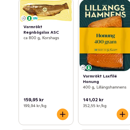
att äta lax och skaldjur. Vi kombinerar hantverk med 
innovation och tar fram allt från klassiker till moderna 
måltidslösningar. Resultatet är fisk- och 
skaldjursprodukter med hög kvalitet, hållbara råvaror 
Varmrökt
och en smak som sticker ut. Varje produkt utvecklas, 
Regnbågslax ASC
testas och kvalitetssäkras noggrant – för att leverera en 
ca 800 g, Korshags
upplevelse som fungerar i både vardag och nya 
sammanhang.
Varmrökt Laxfilé
Honung
400 g, Lillängshamnens
159,95 kr
141,02 kr
199,94 kr /kg
352,55 kr /kg