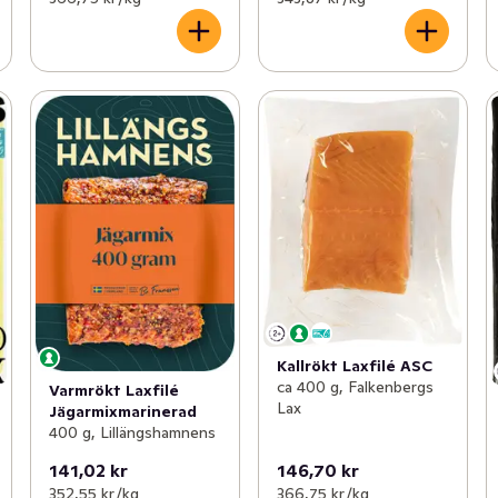
Kallrökt Laxfilé ASC
ca 400 g, Falkenbergs
Varmrökt Laxfilé
Lax
Jägarmixmarinerad
400 g, Lillängshamnens
141,02 kr
146,70 kr
352,55 kr /kg
366,75 kr /kg