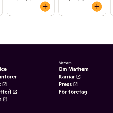
Mathem
ice
Om Mathem
antörer
Karriär
k
Press
tter)
För företag
m