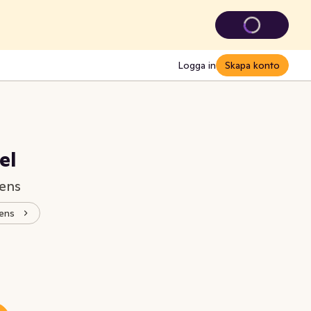
Logga in
Skapa konto
el
nens
nens