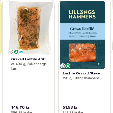
Gravad Laxfilé ASC
ca 400 g, Falkenbergs
Lax
Laxfilé Gravad Skivad
150 g, Lillängshamnens
146,70 kr
51,58 kr
366,75 kr /kg
343,87 kr /kg