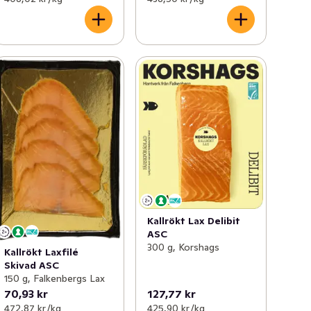
Kallrökt Lax Delibit
ASC
300 g, Korshags
Kallrökt Laxfilé
Skivad ASC
150 g, Falkenbergs Lax
70,93 kr
127,77 kr
472,87 kr /kg
425,90 kr /kg