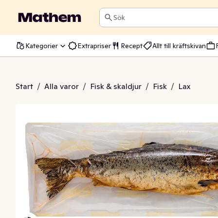
Sök
Kategorier
Extrapriser
Recept
Allt till kräftskivan
rökt Lax Hel
Start
/
Alla varor
/
Fisk & skaldjur
/
Fisk
/
Lax