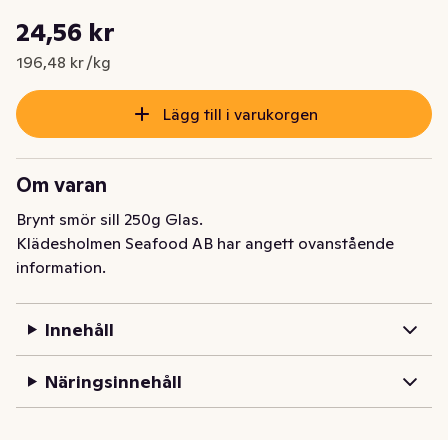
Styckpris: 196,48 kr /kg
24,56 kr
Nuvarande pris är: 24,56 kr
196,48 kr /kg
Lägg till i varukorgen
Om varan
Brynt smör sill 250g Glas.
Klädesholmen Seafood AB har angett ovanstående
information.
Innehåll
Näringsinnehåll