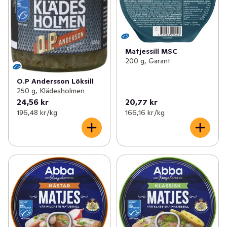
Matjessill MSC
200 g, Garant
O.P Andersson Löksill
250 g, Klädesholmen
24,56 kr
20,77 kr
196,48 kr /kg
166,16 kr /kg