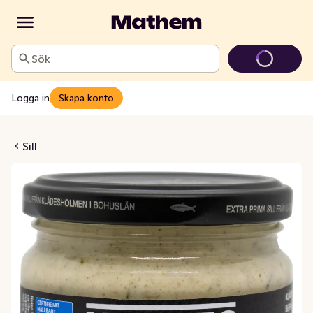
Sök
Logga in
Skapa konto
rynt Smör MSC
Sill