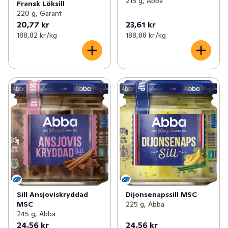
215 g, Abba
Fransk Löksill
220 g, Garant
20,77 kr
23,61 kr
188,82 kr /kg
188,88 kr /kg
Sill Ansjoviskryddad
Dijonsenapssill MSC
MSC
225 g, Abba
245 g, Abba
24,56 kr
24,56 kr