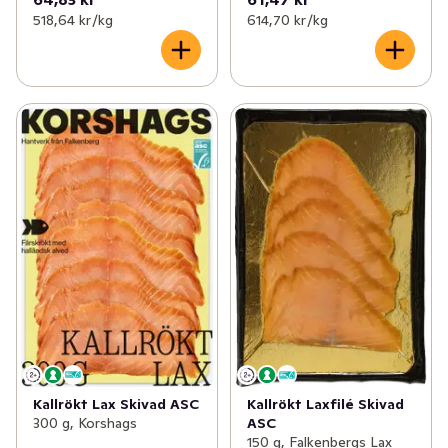
518,64 kr /kg
614,70 kr /kg
Kallrökt Lax Skivad ASC
Kallrökt Laxfilé Skivad
300 g, Korshags
ASC
150 g, Falkenbergs Lax