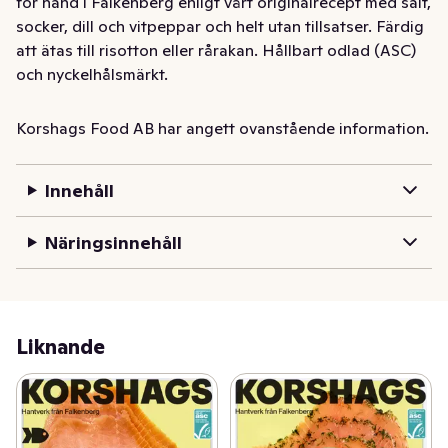
för hand i Falkenberg enligt vårt originalrecept med salt, 
socker, dill och vitpeppar och helt utan tillsatser. Färdig 
att ätas till risotton eller rårakan. Hållbart odlad (ASC) 
och nyckelhålsmärkt. 

Korshags började 1937 med en liten fiskbutik i 
Korshags Food AB har angett ovanstående information.
Falkenberg och rymmer idag tre generationer av 
kunskap, hantverk och nyfikenhet. Och det är vår 
Innehåll
genuina kärlek till råvarorna, maten och havet som 
genomsyrar allt vi gör.
Näringsinnehåll
Liknande