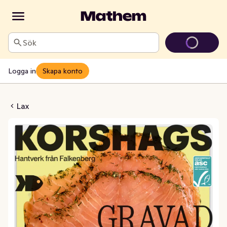
Sök
Logga in
Skapa konto
Lax Skivad ASC
Lax