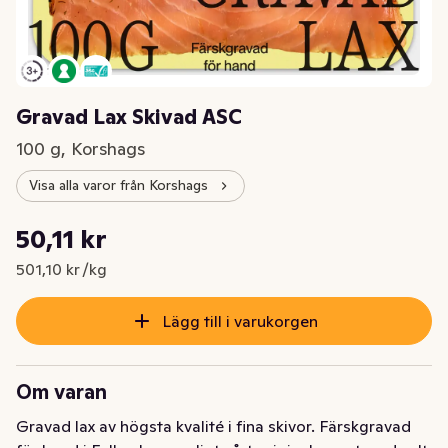
Gravad Lax Skivad ASC
100 g, Korshags
Visa alla varor från Korshags
Styckpris: 501,10 kr /kg
50,11 kr
Nuvarande pris är: 50,11 kr
501,10 kr /kg
Lägg till i varukorgen
Om varan
Gravad lax av högsta kvalité i fina skivor. Färskgravad 