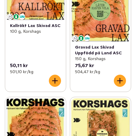
Kallrökt Lax Skivad ASC
100 g, Korshags
Gravad Lax Skivad
Uppfödd på Land ASC
150 g, Korshags
50,11 kr
75,67 kr
501,10 kr /kg
504,47 kr /kg