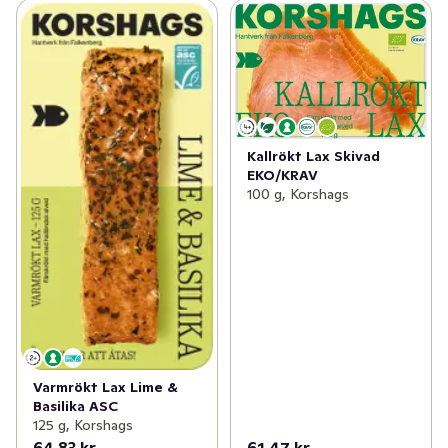
Kallrökt Lax Skivad
EKO/KRAV
100 g, Korshags
Varmrökt Lax Lime &
Basilika ASC
125 g, Korshags
64,83 kr
61,47 kr