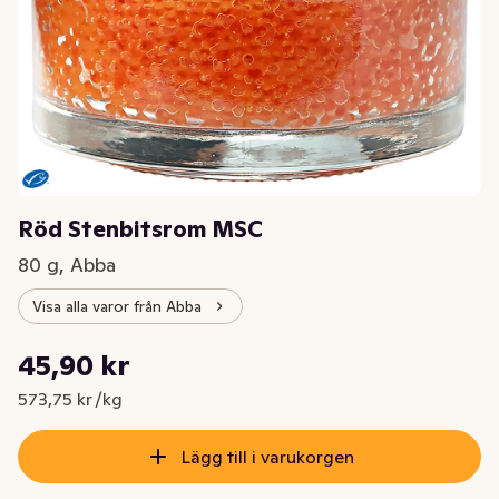
Röd Stenbitsrom MSC
80 g, Abba
Visa alla varor från Abba
Styckpris: 573,75 kr /kg
45,90 kr
Nuvarande pris är: 45,90 kr
573,75 kr /kg
Lägg till i varukorgen