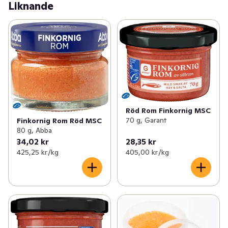
Liknande
middagen? Lägg upp chips med havssalt på ett stort fat 
och toppa med crème fraiche, finhackad rödlök och 
generöst med Abba stenbitsrom. En garanterad succé!
Röd Rom Finkornig MSC
70 g, Garant
Finkornig Rom Röd MSC
80 g, Abba
34,02 kr
28,35 kr
425,25 kr /kg
405,00 kr /kg