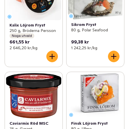
Sikrom Fryst
Kalix Löjrom Fryst
80 g, Polar Seafood
250 g, Bröderna Persson
Noga utvald
661,55 kr
99,38 kr
2 646,20 kr /kg
1 242,25 kr /kg
Caviarmix Röd MSC
Finsk Löjrom Fryst
75 g, Garant
80 g, Ullmo