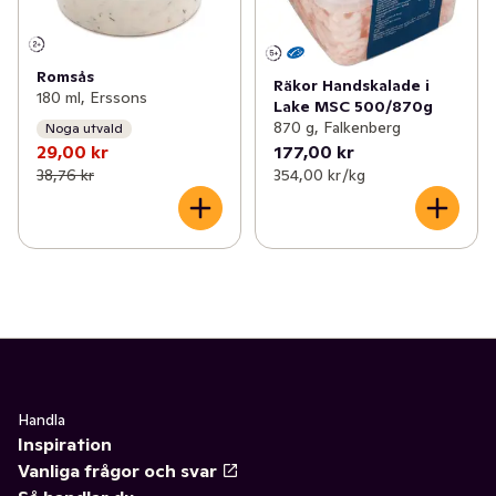
Romsås
Räkor Handskalade i
180 ml, Erssons
Lake MSC 500/870g
870 g, Falkenberg
Noga utvald
29,00 kr
177,00 kr
38,76 kr
354,00 kr /kg
Handla
Inspiration
Vanliga frågor och svar