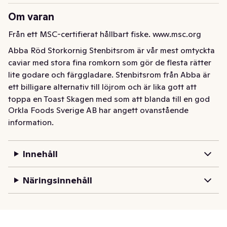
Om varan
Från ett MSC-certifierat hållbart fiske. www.msc.org
Abba Röd Storkornig Stenbitsrom är vår mest omtyckta 
caviar med stora fina romkorn som gör de flesta rätter 
lite godare och färggladare. Stenbitsrom från Abba är 
ett billigare alternativ till löjrom och är lika gott att 
toppa en Toast Skagen med som att blanda till en god 
Orkla Foods Sverige AB har angett ovanstående
romsås perfekt till den varmrökta laxen.  

information.
Stenbitsrom består av rom från sjurygg (Cyclopterus 
lumpus) ) som är av högsta kvalitet från MSC-
Innehåll
certifierade livskraftiga bestånd i Nordvästatlanten 
eller Nordostatlanten. Rommen lagras sedan i vårt 
Näringsinnehåll
bergrum i Kungshamn på bohuslänska västkusten innan 
vi förpackar den och den hamnar i butiken. 

Tips på något snabbt och gott att servera innan 