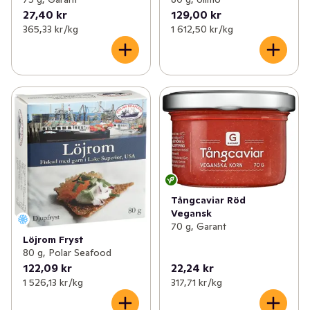
27,40 kr
129,00 kr
365,33 kr /kg
1 612,50 kr /kg
Tångcaviar Röd
Vegansk
70 g, Garant
Löjrom Fryst
80 g, Polar Seafood
122,09 kr
22,24 kr
1 526,13 kr /kg
317,71 kr /kg