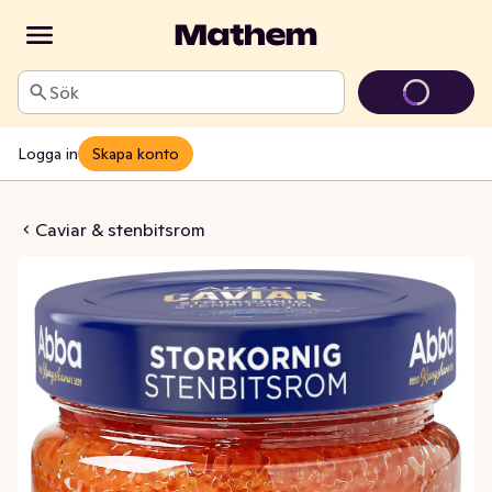
Sök
Logga in
Skapa konto
enbitsrom MSC
Caviar & stenbitsrom