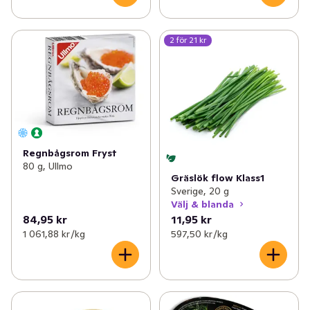
2 för 21 kr
Regnbågsrom Fryst
80 g, Ullmo
Gräslök flow Klass1
Sverige, 20 g
Välj & blanda
84,95 kr
11,95 kr
1 061,88 kr /kg
597,50 kr /kg