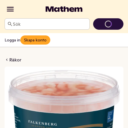
Sök
Logga in
Skapa konto
i Lake MSC 400/800g
Räkor