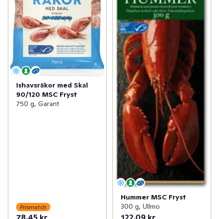
Ishavsräkor med Skal
90/120 MSC Fryst
750 g, Garant
Hummer MSC Fryst
300 g, Ullmo
Prismatch
78,45 kr
122,09 kr