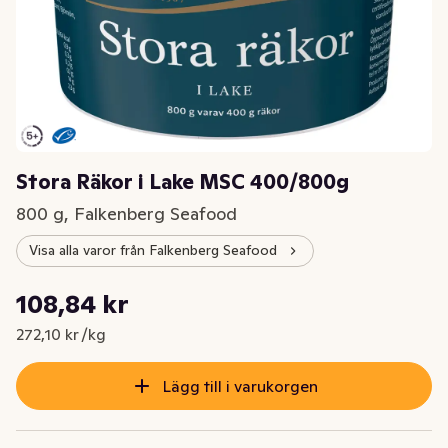
Stora Räkor i Lake MSC 400/800g
800 g, Falkenberg Seafood
Visa alla varor från Falkenberg Seafood
Styckpris: 272,10 kr /kg
108,84 kr
Nuvarande pris är: 108,84 kr
272,10 kr /kg
Lägg till i varukorgen