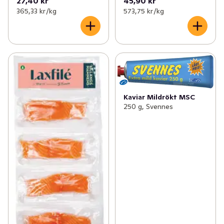
27,40 kr
45,90 kr
365,33 kr /kg
573,75 kr /kg
Kaviar Mildrökt MSC
250 g, Svennes