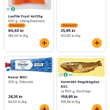
Laxfilé Fryst 4x125g
500 g, Lillängshamnens
Prismatch
Prismatch
94,50 kr
25,95 kr
189,00 kr /kg
103,80 kr /kg
Kaviar MSC
300 g, Eldorado
Varmrökt Regnbågslax
ASC
ca 800 g, Korshags
28,35 kr
159,95 kr
94,50 kr /kg
199,94 kr /kg