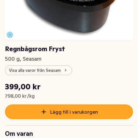
Regnbågsrom Fryst
500 g, Seasam
Visa alla varor från Seasam
Styckpris: 798,00 kr /kg
399,00 kr
Nuvarande pris är: 399,00 kr
798,00 kr /kg
Lägg till i varukorgen
Om varan