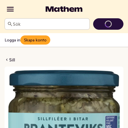
Sök
Logga in
Skapa konto
evikssill MSC
Sill