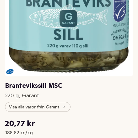
Brantevikssill MSC
220 g, Garant
Visa alla varor från Garant
Styckpris: 188,82 kr /kg
20,77 kr
Nuvarande pris är: 20,77 kr
188,82 kr /kg