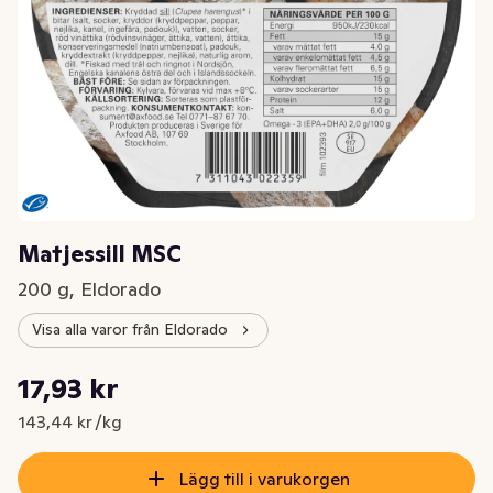
Matjessill MSC
200 g, Eldorado
Visa alla varor från Eldorado
Styckpris: 143,44 kr /kg
17,93 kr
Nuvarande pris är: 17,93 kr
143,44 kr /kg
Lägg till i varukorgen