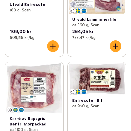
Utvald Entrecote
180 g, Scan
Utvald Lamminnerfilé
ca 360 g, Scan
109,00 kr
264,05 kr
605,56 kr /kg
733,47 kr /kg
Entrecote i Bit
ca 950 g, Scan
Karré av Rapsgris
Benfri Mörpackad
ca 1100 g, Scan