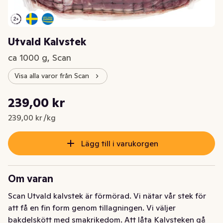
Utvald Kalvstek
ca 1000 g, Scan
Visa alla varor från Scan
Styckpris: 239,00 kr /kg
239,00 kr
Nuvarande pris är: 239,00 kr
239,00 kr /kg
Lägg till i varukorgen
Om varan
Scan Utvald kalvstek är förmörad. Vi nätar vår stek för 
att få en fin form genom tillagningen. Vi väljer 
bakdelskött med smakrikedom. Att låta Kalvsteken gå 