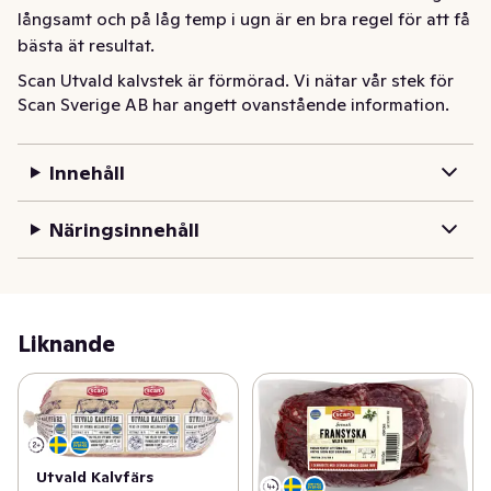
långsamt och på låg temp i ugn är en bra regel för att få 
bästa ät resultat.
Scan Utvald kalvstek är förmörad. Vi nätar vår stek för 
Scan Sverige AB har angett ovanstående information.
att få en fin form genom tillagningen. Vi väljer 
bakdelskött med smakrikedom.

Att låta Kalvsteken gå långsamt och på låg temp i ugn 
Innehåll
är en bra regel för att få bästa ät resultat.
Näringsinnehåll
Liknande
Utvald Kalvfärs