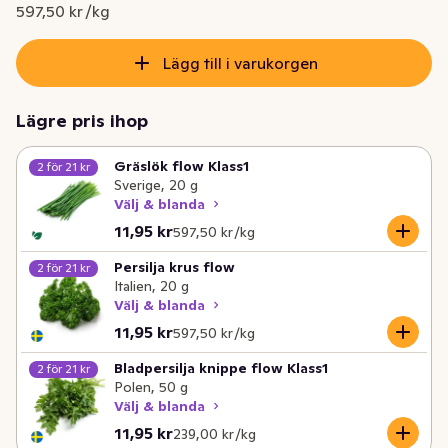
Nuvarande pris är: 11,95 kr
597,50 kr /kg
Lägg till i varukorgen
Lägre pris ihop
Gräslök flow Klass1
2 för 21 kr
Sverige, 20 g
Välj & blanda
Nuvarande pris är: 11,95 kr
Styckpris: 597,50 kr /kg
11,95 kr
597,50 kr /kg
Persilja krus flow
2 för 21 kr
Italien, 20 g
Välj & blanda
Nuvarande pris är: 11,95 kr
Styckpris: 597,50 kr /kg
11,95 kr
597,50 kr /kg
Bladpersilja knippe flow Klass1
2 för 21 kr
Polen, 50 g
Välj & blanda
Nuvarande pris är: 11,95 kr
Styckpris: 239,00 kr /kg
11,95 kr
239,00 kr /kg