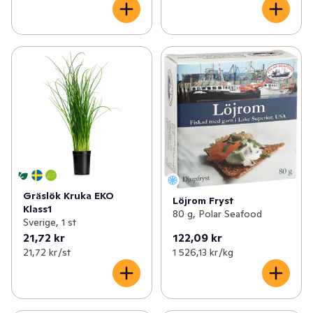
Gräslök Kruka EKO
Löjrom Fryst
Klass1
80 g, Polar Seafood
Sverige, 1 st
21,72 kr
122,09 kr
21,72 kr /st
1 526,13 kr /kg