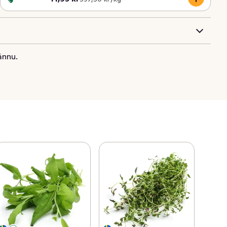
ännu.