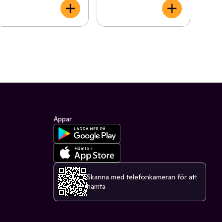
Appar
Skanna med telefonkameran för att
hämta