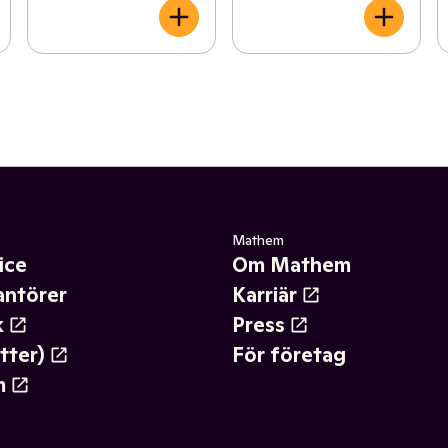
Mathem
ice
Om Mathem
antörer
Karriär
k
Press
tter)
För företag
m