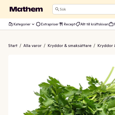
Sök
Kategorier
Extrapriser
Recept
Allt till kräftskivan
a knippe flow Klass1
Start
/
Alla varor
/
Kryddor & smaksättare
/
Kryddor 