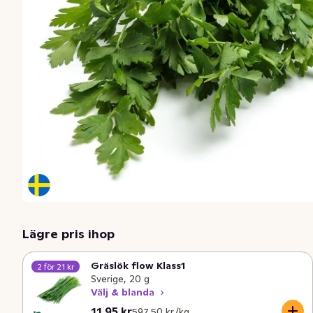
Lägre pris ihop
Gräslök flow Klass1
2 för 21 kr
Sverige, 20 g
Välj & blanda
Nuvarande pris är: 11,95 kr
Styckpris: 597,50 kr /kg
11,95 kr
597,50 kr /kg