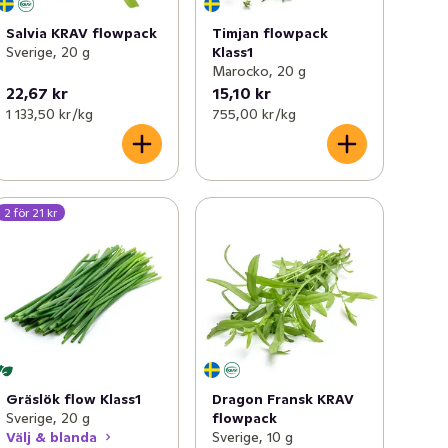
Salvia KRAV flowpack
Timjan flowpack
Sverige, 20 g
Klass1
Marocko, 20 g
22,67 kr
15,10 kr
1 133,50 kr /kg
755,00 kr /kg
2 för 21 kr
Gräslök flow Klass1
Dragon Fransk KRAV
Sverige, 20 g
flowpack
Välj & blanda
Sverige, 10 g