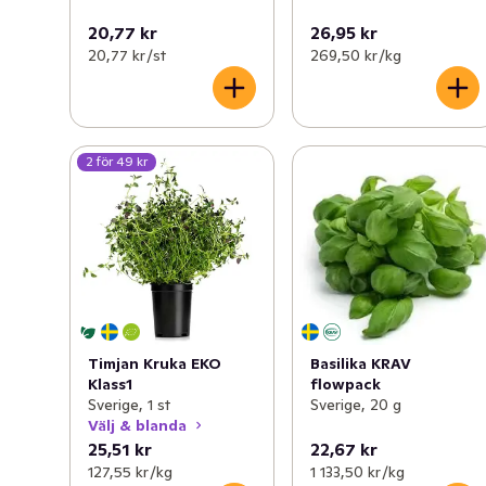
20,77 kr
26,95 kr
20,77 kr /st
269,50 kr /kg
2 för 49 kr
Timjan Kruka EKO
Basilika KRAV
Klass1
flowpack
Sverige, 1 st
Sverige, 20 g
Välj & blanda
25,51 kr
22,67 kr
127,55 kr /kg
1 133,50 kr /kg