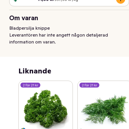
Om varan
Bladpersilja knippe
Leverantören har inte angett någon detaljerad
information om varan.
Liknande
2 för 21 kr
2 för 21 kr