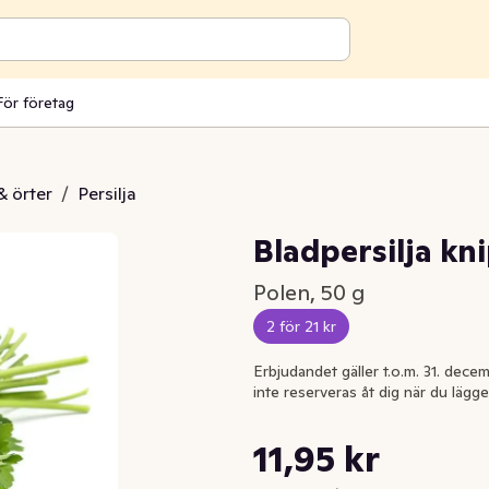
För företag
& örter
/
Persilja
Bladpersilja kn
Polen, 50 g
2 för 21 kr
Erbjudandet gäller t.o.m. 31. decem
inte reserveras åt dig när du lägge
Styckpris: 239,00 kr /kg
11,95 kr