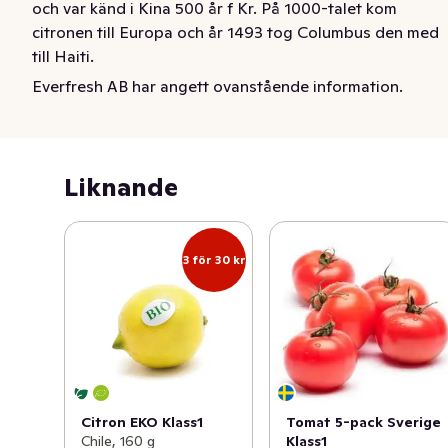
och var känd i Kina 500 år f Kr. På 1000-talet kom 
citronen till Europa och år 1493 tog Columbus den med 
till Haiti.
Everfresh AB har angett ovanstående information.
Citron
Liknande
3 för 30 kr
Citron EKO Klass1
Tomat 5-pack Sverige
Chile, 160 g
Klass1