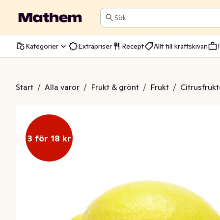
Sök
Kategorier
Extrapriser
Recept
Allt till kräftskivan
tron Klass1
Start
/
Alla varor
/
Frukt & grönt
/
Frukt
/
Citrusfrukt
3 för 18 kr