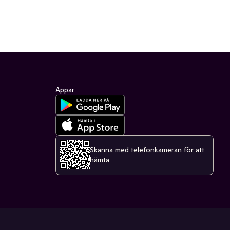
Appar
Skanna med telefonkameran för att
hämta