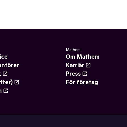
Mathem
ice
Om Mathem
antörer
Karriär
k
Press
tter)
För företag
m