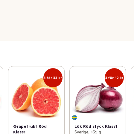
3 för 33 kr
3 för 12 kr
Grapefrukt Röd
Lök Röd styck Klass1
Klass1
Sverige, 165 g