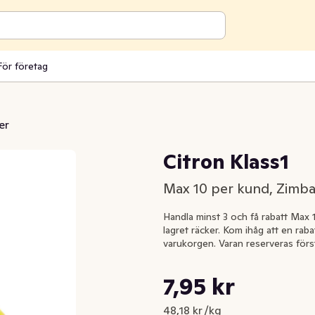
För företag
er
Citron Klass1
Max 10 per kund, Zimb
Handla minst 3 och få rabatt Max 1
lagret räcker. Kom ihåg att en rabat
varukorgen. Varan reserveras först
Styckpris: 48,18 kr /kg
7,95 kr
Nuvarande pris är: 7,95 kr
48,18 kr /kg