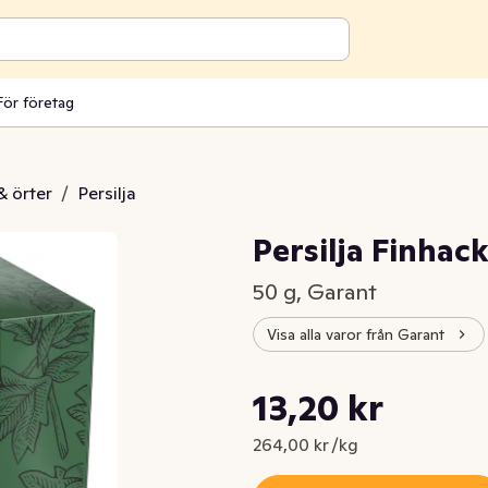
För företag
& örter
/
Persilja
Persilja Finhac
50 g, Garant
Visa alla varor från Garant
Styckpris: 264,00 kr /kg
13,20 kr
Nuvarande pris är: 13,20 kr
264,00 kr /kg