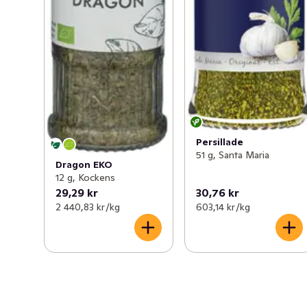
Persillade
51 g, Santa Maria
Dragon EKO
12 g, Kockens
29,29 kr
30,76 kr
2 440,83 kr /kg
603,14 kr /kg