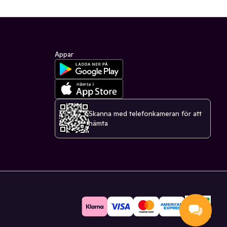
Appar
Skanna med telefonkameran för att
hämta