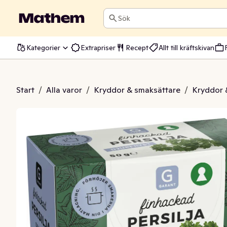
Sök
Kategorier
Extrapriser
Recept
Allt till kräftskivan
a Finhackad Fryst
Start
/
Alla varor
/
Kryddor & smaksättare
/
Kryddor 