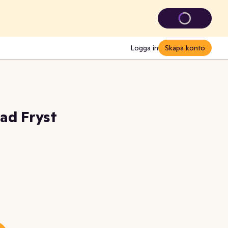
Logga in
Skapa konto
kad Fryst