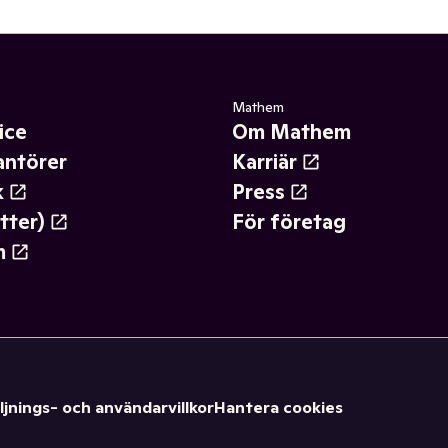
Mathem
ice
Om Mathem
antörer
Karriär
k
Press
tter)
För företag
m
ljnings- och användarvillkor
Hantera cookies