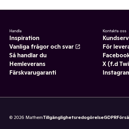
Handla
Kontakta oss
Inspiration
Kundserv
Vanliga frågor och svar
För lever
Så handlar du
Faceboo
Hemleverans
X (f.d Twi
Färskvarugaranti
Instagra
©
2026
Mathem
Tillgänglighetsredogörelse
GDPR
Försä