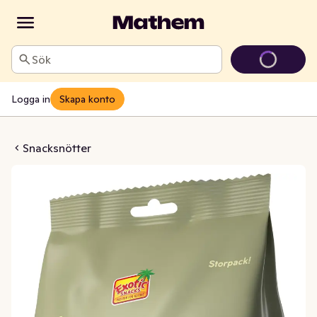
Sök
Logga in
Skapa konto
r Rostade & Saltade
Snacksnötter