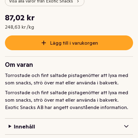
Visa alla varor från Exotic Snacks
Styckpris: 248,63 kr /kg
87,02 kr
Nuvarande pris är: 87,02 kr
248,63 kr /kg
Lägg till i varukorgen
Om varan
Torrostade och fint saltade pistagenötter att lyxa med 
som snacks, strö över mat eller använda i bakverk.
Torrostade och fint saltade pistagenötter att lyxa med 
som snacks, strö över mat eller använda i bakverk.
Exotic Snacks AB har angett ovanstående information.
Innehåll