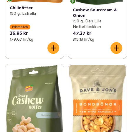
Chilinötter
Cashew Sourcream &
150 g, Estrella
Onion
150 g, Den Lille
Nøttefabrikken
Prismatch
26,95 kr
47,27 kr
179,67 kr /kg
315,13 kr /kg