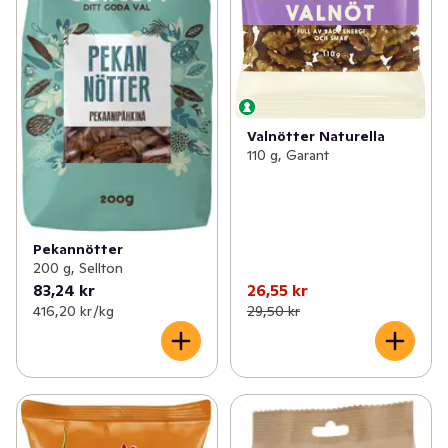
Valnötter Naturella
110 g, Garant
Pekannötter
200 g, Sellton
83,24 kr
26,55 kr
416,20 kr /kg
29,50 kr