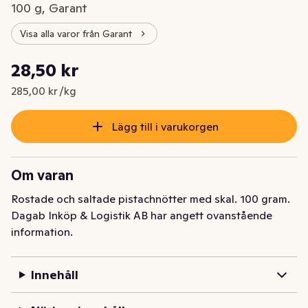
100 g, Garant
Visa alla varor från Garant
Styckpris: 285,00 kr /kg
28,50 kr
Nuvarande pris är: 28,50 kr
285,00 kr /kg
Lägg till i varukorgen
Om varan
Rostade och saltade pistachnötter med skal. 100 gram.
Dagab Inköp & Logistik AB har angett ovanstående
information.
Innehåll