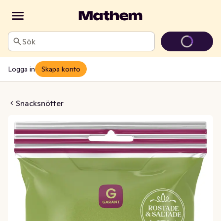
Sök
Logga in
Skapa konto
r Rostade & Saltade
Snacksnötter