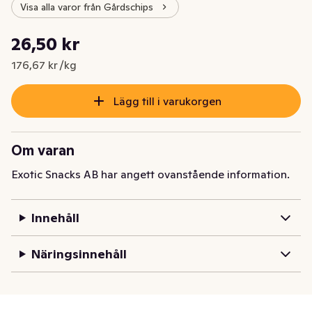
Visa alla varor från Gårdschips
Styckpris: 176,67 kr /kg
26,50 kr
Nuvarande pris är: 26,50 kr
176,67 kr /kg
Lägg till i varukorgen
Om varan
Exotic Snacks AB har angett ovanstående information.
Innehåll
Näringsinnehåll