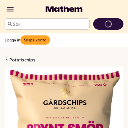
Sök
Logga in
Skapa konto
nt Smör & Rödlök
Potatischips