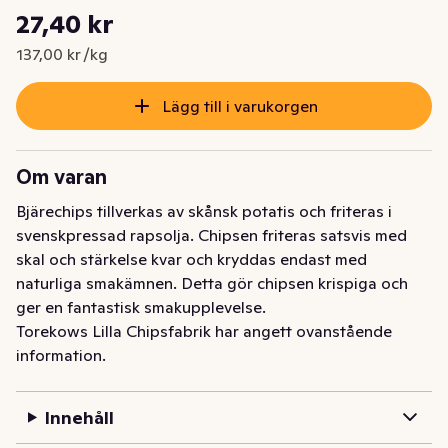
Styckpris: 137,00 kr /kg
27,40 kr
Nuvarande pris är: 27,40 kr
137,00 kr /kg
Lägg till i varukorgen
Om varan
Bjärechips tillverkas av skånsk potatis och friteras i 
svenskpressad rapsolja. Chipsen friteras satsvis med 
skal och stärkelse kvar och kryddas endast med 
naturliga smakämnen. Detta gör chipsen krispiga och 
ger en fantastisk smakupplevelse.
Torekows Lilla Chipsfabrik har angett ovanstående
information.
Innehåll