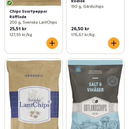
Rödlök
150 g, Gårdschips
Chips Svartpeppar
Räfflade
200 g, Svenska LantChips
25,51 kr
26,50 kr
127,55 kr /kg
176,67 kr /kg