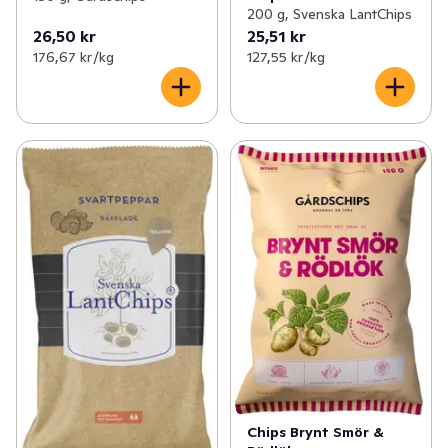
200 g, Svenska LantChips
26,50 kr
25,51 kr
176,67 kr /kg
127,55 kr /kg
Chips Brynt Smör &