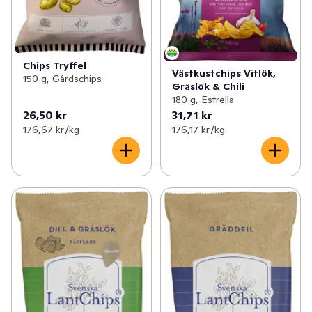
Chips Tryffel
Västkustchips Vitlök,
150 g, Gårdschips
Gräslök & Chili
180 g, Estrella
26,50 kr
31,71 kr
176,67 kr /kg
176,17 kr /kg