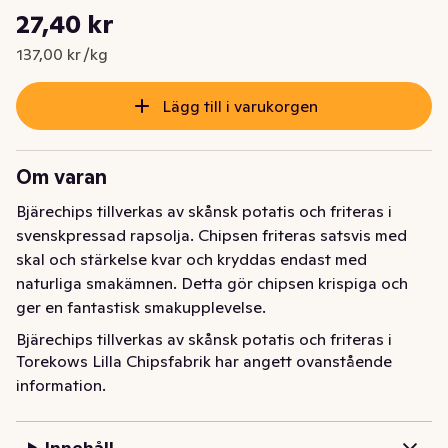
Styckpris: 137,00 kr /kg
27,40 kr
Nuvarande pris är: 27,40 kr
137,00 kr /kg
Lägg till i varukorgen
Om varan
Bjärechips tillverkas av skånsk potatis och friteras i 
svenskpressad rapsolja. Chipsen friteras satsvis med 
skal och stärkelse kvar och kryddas endast med 
naturliga smakämnen. Detta gör chipsen krispiga och 
ger en fantastisk smakupplevelse.
Bjärechips tillverkas av skånsk potatis och friteras i 
Torekows Lilla Chipsfabrik har angett ovanstående
svenskpressad rapsolja. Chipsen friteras satsvis med 
information.
skal och stärkelse kvar och kryddas endast med 
naturliga smakämnen. Detta gör chipsen krispiga och 
ger en fantastisk smakupplevelse.
Innehåll