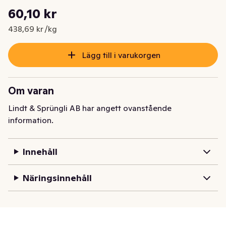
Styckpris: 438,69 kr /kg
60,10 kr
Nuvarande pris är: 60,10 kr
438,69 kr /kg
Lägg till i varukorgen
Om varan
Lindt & Sprüngli AB har angett ovanstående
information.
Innehåll
Näringsinnehåll