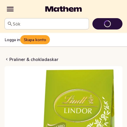
Sök
Logga in
Skapa konto
or Pistachio
Praliner & chokladaskar