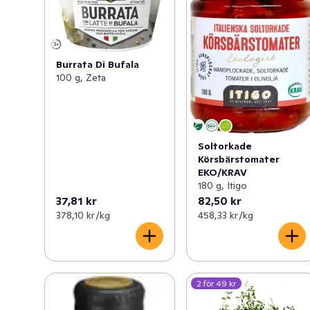
Burrata Di Bufala
100 g, Zeta
Soltorkade
Körsbärstomater
EKO/KRAV
180 g, Itigo
37,81 kr
82,50 kr
378,10 kr /kg
458,33 kr /kg
2 för 49 kr