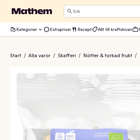
Sök
Kategorier
Extrapriser
Recept
Allt till kräftskivan
jenötter EKO
Start
/
Alla varor
/
Skafferi
/
Nötter & torkad frukt
/