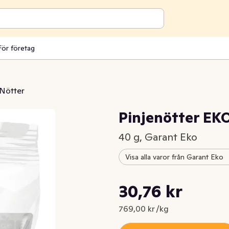
För företag
Nötter
Pinjenötter EK
40 g, Garant Eko
Visa alla varor från Garant Eko
Styckpris: 769,00 kr /kg
30,76 kr
Nuvarande pris är: 30,76 kr
769,00 kr /kg