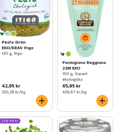
Pesto Grön
EKO/KRAV Itigo
130 g, Itigo
Parmigiano Reggiano
22M EKO
150 g, Garant
ekologiska
42,95 kr
65,95 kr
330,38 kr /kg
439,67 kr /kg
2 för 49 kr