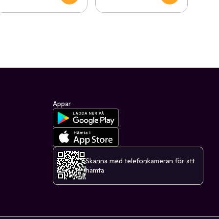
Appar
Skanna med telefonkameran för att
hämta