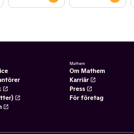
Mathem
ice
Om Mathem
antörer
Karriär
k
Press
tter)
För företag
m