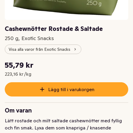
Cashewnötter Rostade & Saltade
250 g, Exotic Snacks
Visa alla varor från Exotic Snacks
Styckpris: 223,16 kr /kg
55,79 kr
Nuvarande pris är: 55,79 kr
223,16 kr /kg
Lägg till i varukorgen
Om varan
Lätt rostade och milt saltade cashewnötter med fyllig 
och fin smak. Lyxa dem som knapriga / knasende 