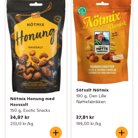
Sötsalt Nötmix
190 g, Den Lille
Nötmix Honung med
Nøttefabrikken
Havssalt
150 g, Exotic Snacks
34,97 kr
37,81 kr
233,13 kr /kg
199,00 kr /kg