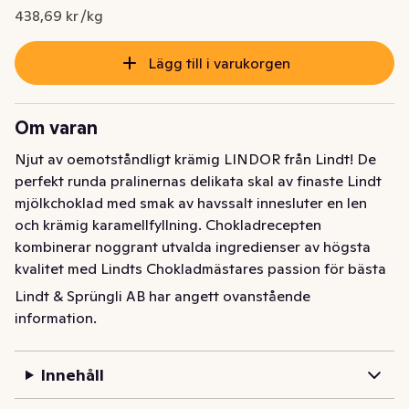
Nuvarande pris är: 60,10 kr
438,69 kr /kg
Lägg till i varukorgen
Om varan
Njut av oemotståndligt krämig LINDOR från Lindt! De 
perfekt runda pralinernas delikata skal av finaste Lindt 
mjölkchoklad med smak av havssalt innesluter en len 
och krämig karamellfyllning. Chokladrecepten 
kombinerar noggrant utvalda ingredienser av högsta 
kvalitet med Lindts Chokladmästares passion för bästa 
smakupplevelse. Unna dig själv en härlig stund med 
Lindt & Sprüngli AB har angett ovanstående
LINDOR eller ge bort som en fin gåva. Varje påse 
information.
innehåller cirka 11 praliner. Hållbart odlade kakaobönor 
genom Lindt & Sprüngli Farming Program - i samarbete 
Innehåll
med jordbrukarna och deras lokalsamhällen.
Njut av oemotståndligt krämig LINDOR från Lindt! De 