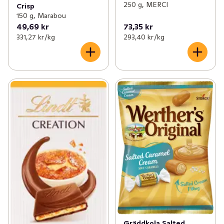
250 g, MERCI
Crisp
150 g, Marabou
49,69 kr
73,35 kr
331,27 kr /kg
293,40 kr /kg
Gräddkola Salted