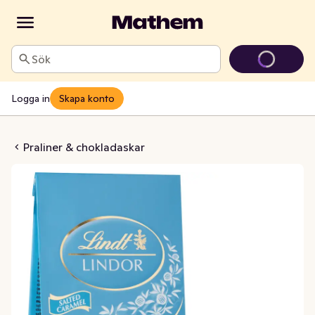
Sök
Logga in
Skapa konto
raliner Salted Caramel
Praliner & chokladaskar