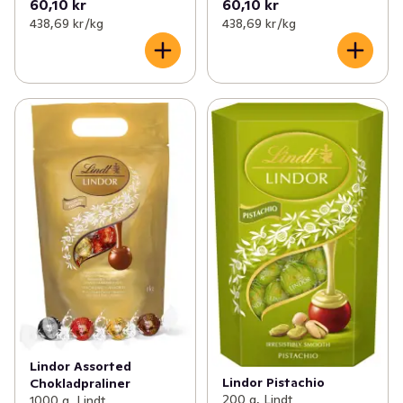
60,10 kr
60,10 kr
438,69 kr /kg
438,69 kr /kg
Lindor Assorted
Lindor Pistachio
Chokladpraliner
200 g, Lindt
1000 g, Lindt