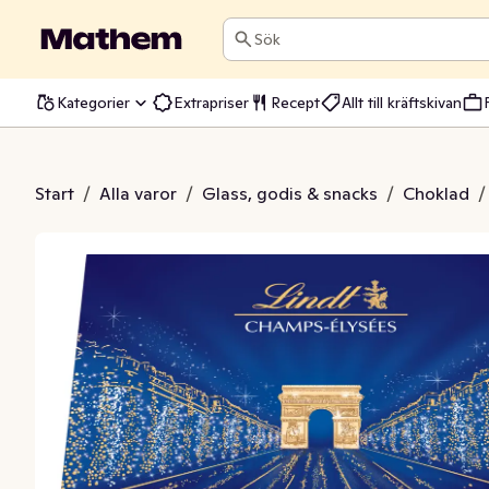
Sök
Kategorier
Extrapriser
Recept
Allt till kräftskivan
sk Champs Élyseés
Start
/
Alla varor
/
Glass, godis & snacks
/
Choklad
/