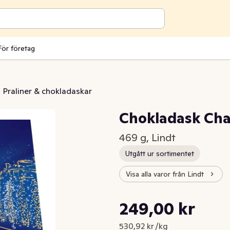
För företag
Praliner & chokladaskar
Chokladask Cha
469 g, Lindt
Utgått ur sortimentet
Visa alla varor från Lindt
Styckpris: 530,92 kr /kg
249,00 kr
Nuvarande pris är: 249,00 kr
530,92 kr /kg