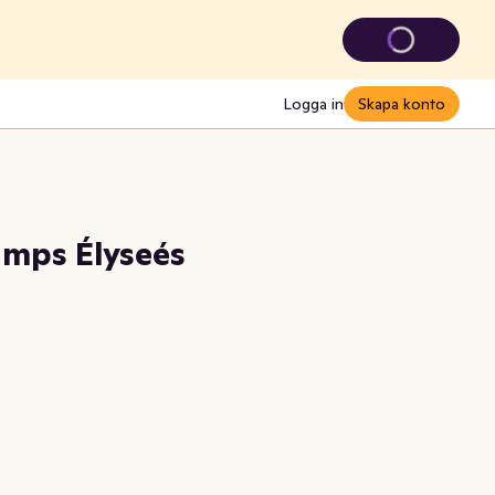
Logga in
Skapa konto
mps Élyseés