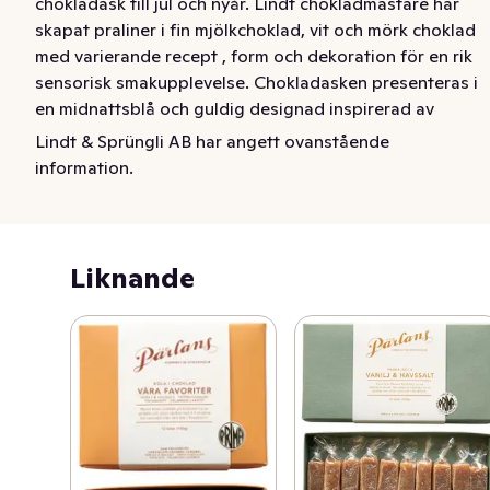
chokladask till jul och nyår. Lindt chokladmästare har 
skapat praliner i fin mjölkchoklad, vit och mörk choklad 
med varierande recept , form och dekoration för en rik 
sensorisk smakupplevelse. Chokladasken presenteras i 
en midnattsblå och guldig designad inspirerad av 
triumfbågen i Paris. Denna chokladask en generös och 
Lindt & Sprüngli AB har angett ovanstående
romantisk gåva. Lyxig att bjuda gäster på under vinterns 
information.
festligheter. Hållbart odlade kakaobönor genom Lindt & 
Sprüngli Farming Program - i samarbete med 
jordbrukarna och deras lokalsamhällen.
Liknande