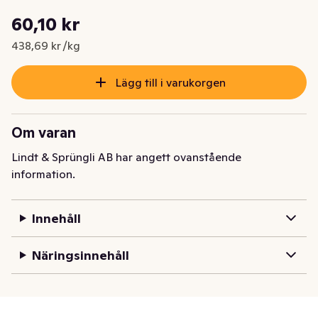
Styckpris: 438,69 kr /kg
60,10 kr
Nuvarande pris är: 60,10 kr
438,69 kr /kg
Lägg till i varukorgen
Om varan
Lindt & Sprüngli AB har angett ovanstående
information.
Innehåll
Näringsinnehåll