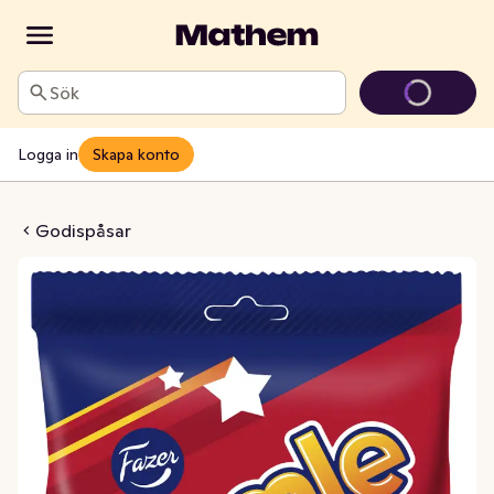
Sök
Logga in
Skapa konto
e Original
Godispåsar