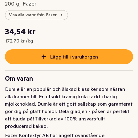
200 g, Fazer
Visa alla varor från Fazer
Styckpris: 172,70 kr /kg
34,54 kr
Nuvarande pris är: 34,54 kr
172,70 kr /kg
Lägg till i varukorgen
Om varan
Dumle är en populär och älskad klassiker som nästan 
alla känner till! En utsökt krämig kola täckt i härlig 
mjölkchoklad. Dumle är ett gott sällskap som garanterat 
gör dig på glatt humör. Dela glädjen - påsen är perfekt 
att bjuda på! Tillverkad av 100% ansvarsfullt 
producerad kakao.
Fazer Konfektyr AB har angett ovanstående
Dumle är en populär och älskad klassiker som nästan 