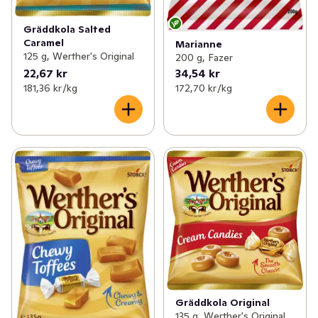
Gräddkola Salted
Caramel
Marianne
125 g, Werther's Original
200 g, Fazer
22,67 kr
34,54 kr
181,36 kr /kg
172,70 kr /kg
Gräddkola Original
135 g, Werther's Original