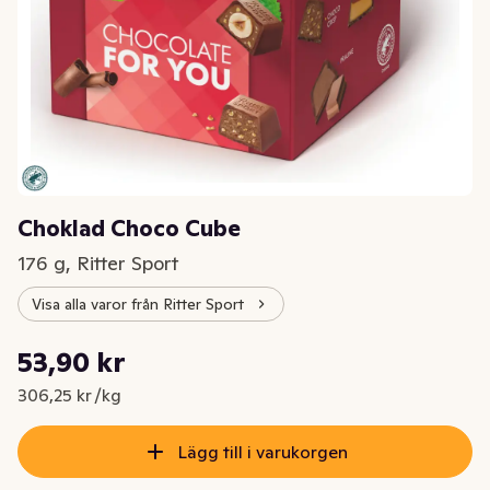
Choklad Choco Cube
176 g, Ritter Sport
Visa alla varor från Ritter Sport
Styckpris: 306,25 kr /kg
53,90 kr
Nuvarande pris är: 53,90 kr
306,25 kr /kg
Lägg till i varukorgen