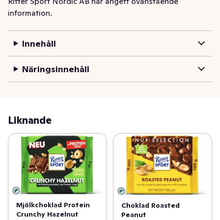
Ritter Sport Nordic AB har angett ovanstående
information.
Innehåll
Näringsinnehåll
Liknande
Mjölkchoklad Protein
Choklad Roasted
Crunchy Hazelnut
Peanut