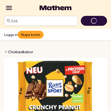
Sök
Logga in
Skapa konto
rotein Crunchy Peanut
Chokladkakor