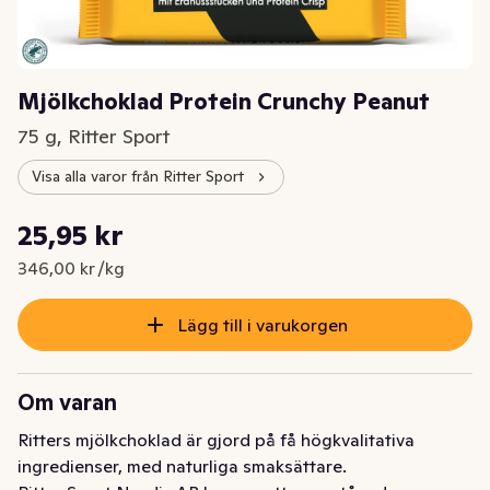
Mjölkchoklad Protein Crunchy Peanut
75 g, Ritter Sport
Visa alla varor från Ritter Sport
Styckpris: 346,00 kr /kg
25,95 kr
Nuvarande pris är: 25,95 kr
346,00 kr /kg
Lägg till i varukorgen
Om varan
Ritters mjölkchoklad är gjord på få högkvalitativa 
ingredienser, med naturliga smaksättare.