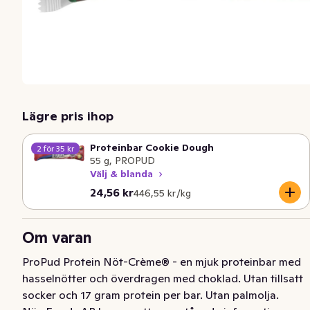
Lägre pris ihop
Proteinbar Cookie Dough
2 för 35 kr
55 g, PROPUD
Välj & blanda
Nuvarande pris är: 24,56 kr
Styckpris: 446,55 kr /kg
24,56 kr
446,55 kr /kg
Om varan
ProPud Protein Nöt-Crème® - en mjuk proteinbar med 
hasselnötter och överdragen med choklad. Utan tillsatt 
socker och 17 gram protein per bar. Utan palmolja.