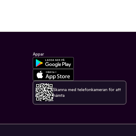
Appar
Skanna med telefonkameran för att
hämta