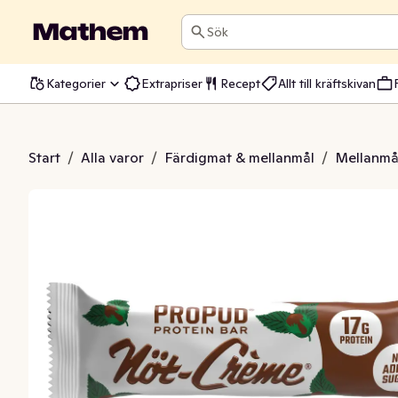
Sök
Kategorier
Extrapriser
Recept
Allt till kräftskivan
n Bar Nöt-Crème
Start
/
Alla varor
/
Färdigmat & mellanmål
/
Mellanmå