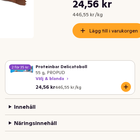
Styckpris: 446,55 kr /kg
24,56 kr
Nuvarande pris är: 24,56 kr
446,55 kr /kg
Lägg till i varukorgen
Proteinbar Delicatoboll
2 för 35 kr
55 g, PROPUD
Välj & blanda
Nuvarande pris är: 24,56 kr
Styckpris: 446,55 kr /kg
24,56 kr
446,55 kr /kg
Innehåll
Näringsinnehåll