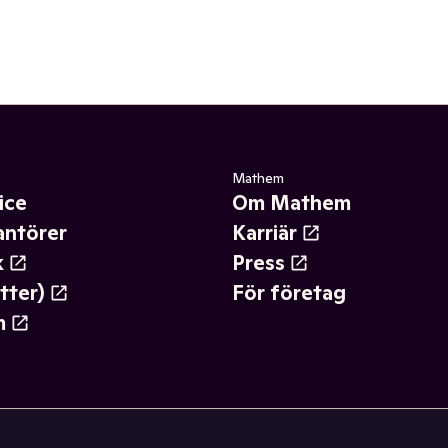
Mathem
ice
Om Mathem
antörer
Karriär
k
Press
tter)
För företag
m