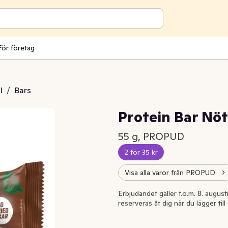
För företag
l
/
Bars
Protein Bar Nö
55 g, PROPUD
2 för 35 kr
Visa alla varor från PROPUD
Erbjudandet gäller t.o.m. 8. august
reserveras åt dig när du lägger til