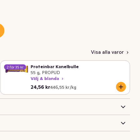
Visa alla varor
Proteinbar Kanelbulle
2 för 35 kr
55 g, PROPUD
Välj & blanda
Nuvarande pris är: 24,56 kr
Styckpris: 446,55 kr /kg
24,56 kr
446,55 kr /kg