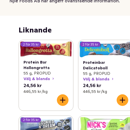
Njie Foods AB har angett ovanstående information.
Liknande
2 för 35 kr
2 för 35 kr
Protein Bar
Proteinbar
Hallongrotta
Delicatoboll
55 g, PROPUD
55 g, PROPUD
Välj & blanda
Välj & blanda
24,56 kr
24,56 kr
446,55 kr /kg
446,55 kr /kg
2 för 35 kr