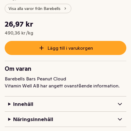
Visa alla varor från Barebells
Styckpris: 490,36 kr /kg
26,97 kr
Nuvarande pris är: 26,97 kr
490,36 kr /kg
Lägg till i varukorgen
Om varan
Barebells Bars Peanut Cloud
Vitamin Well AB har angett ovanstående information.
Innehåll
Näringsinnehåll