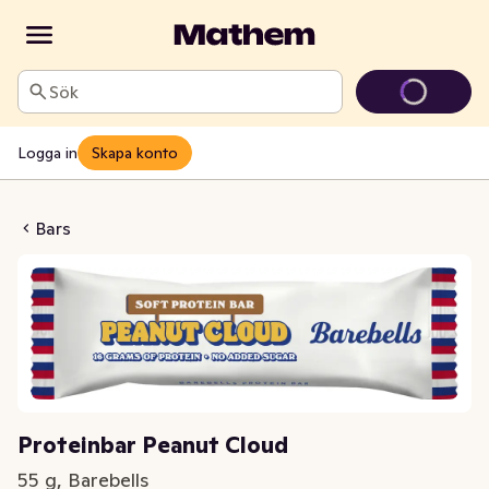
Sök
Logga in
Skapa konto
ar Peanut Cloud
Bars
Proteinbar Peanut Cloud
55 g, Barebells