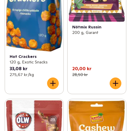
Nötmix Russin
200 g, Garant
Hot Crackers
120 g, Exotic Snacks
33,08 kr
20,00 kr
275,67 kr /kg
28,50 kr