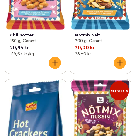
Chilinötter
Nötmix Salt
150 g, Garant
200 g, Garant
20,95 kr
20,00 kr
139,67 kr /kg
28,50 kr
Extrapris