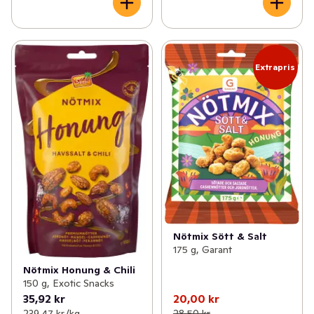
Extrapris
Nötmix Sött & Salt
175 g, Garant
Nötmix Honung & Chili
150 g, Exotic Snacks
35,92 kr
20,00 kr
239,47 kr /kg
28,50 kr