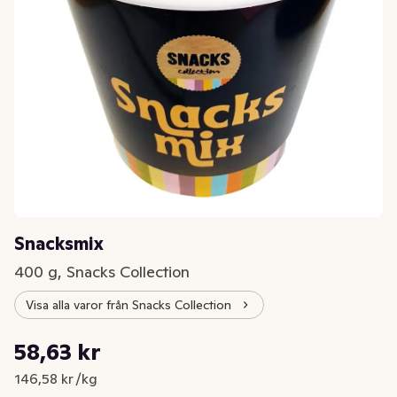
Snacksmix
400 g, Snacks Collection
Visa alla varor från Snacks Collection
Styckpris: 146,58 kr /kg
58,63 kr
Nuvarande pris är: 58,63 kr
146,58 kr /kg